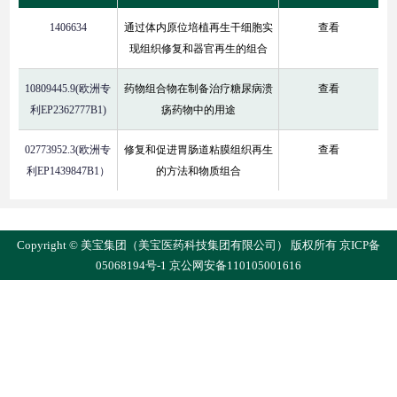
1406634
通过体内原位培植再生干细胞实
查看
现组织修复和器官再生的组合
10809445.9(欧洲专
药物组合物在制备治疗糖尿病溃
查看
利EP2362777B1)
疡药物中的用途
02773952.3(欧洲专
修复和促进胃肠道粘膜组织再生
查看
利EP1439847B1）
的方法和物质组合
Copyright © 美宝集团（美宝医药科技集团有限公司） 版权所有
京ICP备
05068194号-1
京公网安备110105001616