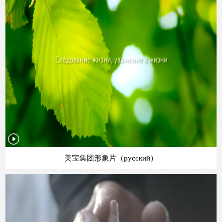
美宝集团形象片（русский）