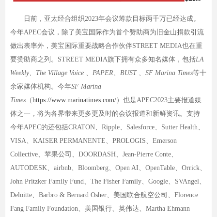
日前，亚太经合组织2023年会议筹款目标两千万已经达成。
今年APEC会议，除了美宝国际作为首个赞助商为旧金山捐款引流
做出表率外，美宝国际重要战略合作伙伴STREET MEDIA也在重
要赞助商之列。STREET MEDIA旗下拥有众多知名媒体，包括
LA
Weekly、The Village Voice 、PAPER、BUST 、SF Marina Times
等十
余家媒体机构。今年
SF Marina
Times
（
https://www.marinatimes.com/
）也是APEC2023主要报道媒
体之一，将为各界带来更多更及时的会议报道和新鲜资讯。支持
今年APEC的还包括CRATON、Ripple、Salesforce、Sutter Health、
VISA、KAISER PERMANENTE、PROLOGIS、Emerson
Collective、苹果公司、DOORDASH、Jean-Pierre Conte、
AUTODESK、airbnb、Bloomberg、Open AI、OpenTable、Orrick、
John Pritzker Family Fund、The Fisher Family、Google、SVAngel、
Deloitte、Barbro & Bernard Osher、美国联合航空公司、Florence
Fang Family Foundation、美国银行、英伟达、Martha Ehmann