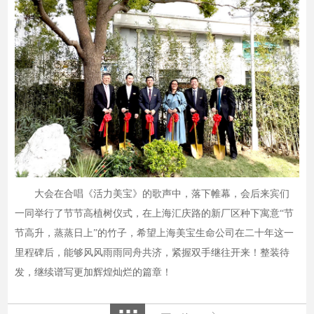
大会在合唱《活力美宝》的歌声中，落下帷幕，会后来宾们
一同举行了节节高植树仪式，在上海汇庆路的新厂区种下寓意“节
节高升，蒸蒸日上”的竹子，希望上海美宝生命公司在二十年这一
里程碑后，能够风风雨雨同舟共济，紧握双手继往开来！整装待
发，继续谱写更加辉煌灿烂的篇章！