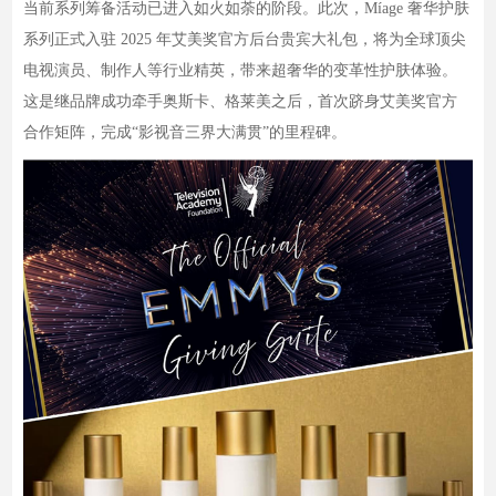
当前系列筹备活动已进入如火如荼的阶段。此次，Míage 奢华护肤
系列正式入驻 2025 年艾美奖官方后台贵宾大礼包，将为全球顶尖
电视演员、制作人等行业精英，带来超奢华的变革性护肤体验。
这是继品牌成功牵手奥斯卡、格莱美之后，首次跻身艾美奖官方
合作矩阵，完成“影视音三界大满贯”的里程碑。