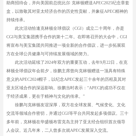
助商招待会，并向美国前总统比尔·克林顿赠送APEC2025纪念章套
盒，以致敬其对亚太经济合作的历史性贡献，并象征APEC精神的
持续传承。
此次活动恰逢克林顿全球倡议（CGI）成立二十周年，亦是
CGI与美宝集团携手合作的第十二年。在即将召开的大会中，CGI
将宣布与美宝集团共同推进一项全新的合作倡议，进一步拓展双
方在全球公共健康与可持续发展领域的努力。
此次活动延续了2024年双方的重要互动，去年9月22日，在克
林顿全球倡议年会前夕，徐鹏主席曾向克林顿赠送一顶具有特殊
意义的APEC2024帽子，以纪念APEC发起三十余年的历程及其对
亚太区域合作的深远影响。徐鹏当时表示：“APEC的成功不仅在
于经济成果，更在于精神与文化的传承。”
徐鹏与克林顿友谊深厚，双方在全球发展、气候变化、文化
交流等领域合作密切，并通过CGI等平台共同发起多项倡议。三十
多年前，克林顿在华盛顿布雷克岛主持了亚太经合组织首次领导
人会议。近几年来，二人曾多次就APEC发展深入交流。