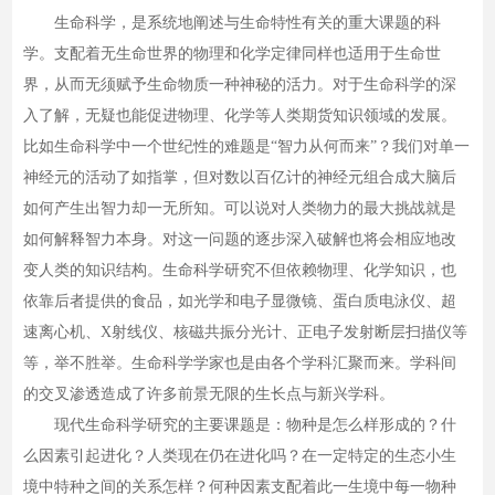
生命科学，是系统地阐述与生命特性有关的重大课题的科
学。支配着无生命世界的物理和化学定律同样也适用于生命世
界，从而无须赋予生命物质一种神秘的活力。对于生命科学的深
入了解，无疑也能促进物理、化学等人类期货知识领域的发展。
比如生命科学中一个世纪性的难题是“智力从何而来”？我们对单一
神经元的活动了如指掌，但对数以百亿计的神经元组合成大脑后
如何产生出智力却一无所知。可以说对人类物力的最大挑战就是
如何解释智力本身。对这一问题的逐步深入破解也将会相应地改
变人类的知识结构。生命科学研究不但依赖物理、化学知识，也
依靠后者提供的食品，如光学和电子显微镜、蛋白质电泳仪、超
速离心机、X射线仪、核磁共振分光计、正电子发射断层扫描仪等
等，举不胜举。生命科学学家也是由各个学科汇聚而来。学科间
的交叉渗透造成了许多前景无限的生长点与新兴学科。
现代生命科学研究的主要课题是：物种是怎么样形成的？什
么因素引起进化？人类现在仍在进化吗？在一定特定的生态小生
境中特种之间的关系怎样？何种因素支配着此一生境中每一物种