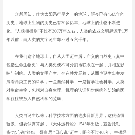
众所周知，作为太阳系行星之一的地球，距今已有46亿年的
历史，地球上生物的历史已有30多亿年。地球上的生物不断进
化。“人猿相揖别”不过有300万年左右，人类的农业文明起源于1万
年以前，而人类的文字诞生却不过五六千年。
在我们这个地球上，自从人类诞生后，广义的自然史（其中
包括生命生物史）与人类史便不可分割地联系在一起，并相互影
响与制约。人类的文明产生、存在并发展着，从而也诞生出并发
展着两类主要的科学，一是自然科学，一是哲学社会科学。人类
对生命生物，包括对自身生理、机理的认识和对疾病的防治的医
学往往被放入自然科学的范畴。
人类自诞生以来，科学技术方面的进步日新月异，这很值得
骄傲。但要认真算起，《天体运行论》1543年出版，宣告托勒
密“地心说”终结、哥白尼 “日心说”诞生，距今不过468年。牛顿经