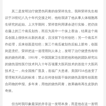
其二是发明治疗烧烫伤药膏的徐荣祥先生。我和荣祥先生相
识于20世纪八九十年代交接之时。他给我讲了他从事人体细胞再
生研究的起始。上大学期间，荣祥曾利用课余进行实验，把仍挂
在藤上的三个南瓜划伤，而后为其中一个抹上香油，结果这个南
瓜创面上很快长出新的表皮，且没留下任何创疤；另一个南瓜不
作处理，后来创面是结疤；第三个南瓜被划伤后贴上胶布，创面
则是溃烂。荣祥把这一道理用到人体上，发明了治疗烧烫伤有特
效的烧伤药膏。1991年，中国国家卫生部把他和他的团队研究出
的烧伤湿性医疗技术列入十年百项重大医药技术的首批十大医药
技术之一，向全国推广普及，造福广大患者。美国FDA也改变了
受理相关药品的标准：禁止任何使创面干燥的烧伤及慢性创面愈
合药物的申报。多年来，用他的烧伤药膏，效果确有再生皮肤的
奇效。
但当时我印象最深的并非这一发明本身，而是他在这一发明