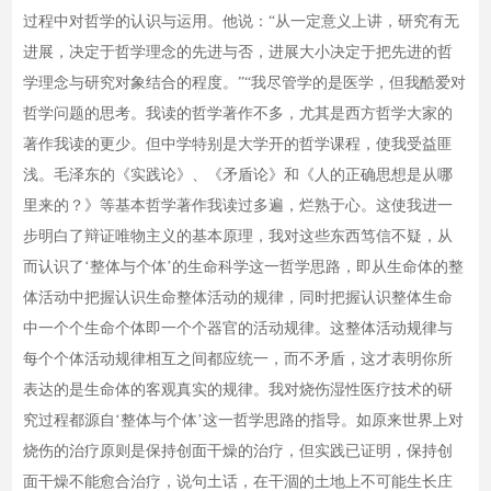
过程中对哲学的认识与运用。他说：“从一定意义上讲，研究有无
进展，决定于哲学理念的先进与否，进展大小决定于把先进的哲
学理念与研究对象结合的程度。”“我尽管学的是医学，但我酷爱对
哲学问题的思考。我读的哲学著作不多，尤其是西方哲学大家的
著作我读的更少。但中学特别是大学开的哲学课程，使我受益匪
浅。毛泽东的《实践论》、《矛盾论》和《人的正确思想是从哪
里来的？》等基本哲学著作我读过多遍，烂熟于心。这使我进一
步明白了辩证唯物主义的基本原理，我对这些东西笃信不疑，从
而认识了‘整体与个体’的生命科学这一哲学思路，即从生命体的整
体活动中把握认识生命整体活动的规律，同时把握认识整体生命
中一个个生命个体即一个个器官的活动规律。这整体活动规律与
每个个体活动规律相互之间都应统一，而不矛盾，这才表明你所
表达的是生命体的客观真实的规律。我对烧伤湿性医疗技术的研
究过程都源自‘整体与个体’这一哲学思路的指导。如原来世界上对
烧伤的治疗原则是保持创面干燥的治疗，但实践已证明，保持创
面干燥不能愈合治疗，说句土话，在干涸的土地上不可能生长庄