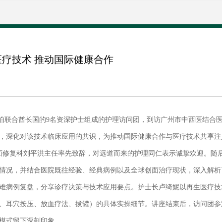
疗技术 ​推动国际健康合作
阿拉伯联合酋长国的9名资深护士组成的护理访问团，到访广州市中西医结合
，深化对该技术临床应用的共识，为推动国际健康合作与医疗技术共享注入
面修复科刘平洪主任率先致辞，对远道而来的护理同仁表示诚挚欢迎。随
情况，并结合医院既往经验、经典病例以及全球创面治疗现状，深入解析
难病例复盘，分享诊疗决策与技术应用要点。护士长卢绮妮以再生医疗技
、耳穴按压、放血疗法、拔罐）的具体实操细节。讲座结束后，访问团参
模式留下深刻印象。