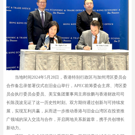
当地时间2024年5月28日，香港特别行政区与加州湾区委员会
合作备忘录签署仪式在旧金山举行，APEC前筹委会主席、湾区委
员会执行委员会委员、美宝集团董事局主席徐鹏与香港财政司司
长陈茂波见证了这一历史性时刻。双方期待通过创新与可持续发
展，实现互利共赢，从而进一步推动香港与旧金山湾区在投资推
广领域的深入交流与合作，开启两地关系新篇章，携手共创增长
新动力。