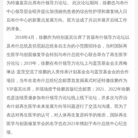
为特邀嘉宾出席布什领导力论坛。 此次论坛期间，徐鹏也与布什
中心领导层会晤并提出加强烧伤患者的综合性护理和康复纳入日
后布什中心的新重点发展方向。双方达成了共识并展开后续工作
的准备。
2018年4月，徐鹏作为特别嘉宾出席了首届布什领导力论坛以
及布什总统及切尼副总统各自主办的小范围招待会，当时国际再
生医学与创面修复学会特别与布什总统中心联合举办了再生医学
分论坛；2019年，徐鹏在布什领导力论坛上与盖茨基金会主席梅
琳达·盖茨交流了徐鹏的人类传承计划基金会与盖茨基金会的合作
项目，当年在老布什总统纪念邮票首发揭幕式时还特邀徐鹏作为
VIP嘉宾出席，并现场授予徐鹏首版纪念邮票；2021、2022年徐鹏
也是连续受邀参加布什领导力论坛线上线下论坛，并多次与乔治·
布什就再生医学未来发展方向等问题进行了交流与沟通。而为了
表达对再生医学的认可，对人体再生复原科学的推崇，国际再生
医学与创面修复学会的名字也在2021年镌刻于布什总统中心纪念
墙。