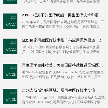
（EWMA）大会在德国不来梅召开。作为全球创面管理
领域极具权威性与影响力的学术盛会，本届大会汇聚 81
个国家、6000 余名创面领域专家学者，聚焦创面修复前
APEC 框架下的医疗赋能：再生医疗技术印尼交流活动圆满完成
沿课题展开深度研讨，共绘创面管理领域发展蓝图。
2026
2026 年 4 月，美宝国际代表团赴印度尼西亚雅加达，开
04/27
展了为期一周的再生医疗技术交流活动。代表团深入印
尼多家顶级医疗机构，与当地权威专家及临床团队开展
多维度讨论，推动再生医疗技术在慢性难愈性创面、肛
烧伤创疡再生医疗技术推广与应用系列报道（2026年3月1日——3月15日）
肠疾病创面等领域的深化应用，以技术赋能响应 APEC
2026
“促进健康与可持续发展” 合作目标，为区域包容性医疗
3月3日，中国中西医结合学会烧伤专业委员会常务委
04/21
合作注入美宝动能。
员、《中国烧伤创疡杂志》副总编辑王洪生教授应邀到
广州医科大学附属番禺中心医院骨科查房会诊压疮及糖
足患者。王教授现场指导示范再生医疗技术规范化应
再生医学赋能拉美：美宝国际持续推进区域医疗交流，“银龄愈合”理念引发共鸣
用，并与医护团队就患者后续治疗方案展开深入探讨交
2026
流，获得医护团队及患者的一致好评。
继2025年与秘鲁合作伙伴Discontinental成功启动“拉美再
04/20
生医疗技术研讨会”系列活动并收获一致好评后，美宝国
际于2026年持续推进拉美再生医疗技术研讨会，全年计
划共举办6期。其中两期紧密围绕美宝国际与克林顿基金
吉尔吉斯斯坦跨区域开展再生医疗技术交流
联合发起的“银龄愈合”倡议，致力于将再生医疗技术从
2026
医院推向社区，重点关注老年慢性创面的防治，助力实
2026年4月13日至19日，由美宝国际与吉尔吉斯斯坦当地
04/20
现健康老龄化。与此同时，美宝国际也将持续深化该区
合作伙伴Юй Жэнь公司共同举办的跨区域再生医疗学术
域的医疗技术交流与合作，为提升拉美地区整体医疗服
交流活动，先后在塔拉斯州、奥什州成功举行并圆满落