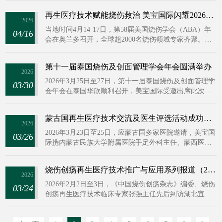
务水平贡献力量。
幕。本次活动为吉尔吉斯斯坦当地医疗工作者搭建了一
再生医疗技术赋能烧伤救治 美宝国际闪耀2026美国烧伤学会奥兰多盛会
个高效、便捷的学术交流与经验共享平台，促进了再生
2026
医疗前沿技术的深入探讨与实操互动，进一步推动了该
当地时间4月14-17日，第58届美国烧伤学会（ABA）年
04/16
技术在当地的规范化应用与普及，助力提升区域医疗水
会在奥兰多召开，全球超2000名烧伤领域专家齐聚。会
平与服务能力。
议以“Leading Burn Care into Tomorrow”（引领烧伤治疗
走向未来）为主题，聚焦前沿创新与全球协作。开幕式
第十一届泰国烧伤及创面管理学会年会圆满举办
上，本届主席Jeffrey Carter发表演讲，强调创新、合作与
2026
人文关怀是烧伤治疗发展的关键，与美宝国际以再生医
2026年3月25日至27日，第十一届泰国烧伤及创面管理学
03/30
学推动技术突破、提升患者治疗结局的方向高度一致，
会年会在泰国华欣顺利召开，美宝国际受邀出席此次会
共同为全球烧伤治疗升级奠定基础。
议。本届大会以“烧伤与创面的可持续化临床修复策
略”为核心主题，开设多场专题讲座，汇聚了泰国本土、
蒙古国再生医疗技术交流及医生评选活动成功举办
东南亚地区以及欧洲、美国等三百余名烧伤与创面修复
2026
领域专家学者，共同研讨行业发展新趋势，探索烧伤与
2026年3月23日至25日，应蒙古国多家医院邀请，美宝国
03/26
创面修复的临床新标准。
际携内蒙古民族大学附属医院手足外科主任、蒙西医结
合糖尿病足病诊疗中心于满柱主任前往蒙古国在当地展
开了为期三天的“一带一路”再生医学培训以及病例评选
烧伤创疡再生医疗技术推广与应用系列报道（2026年2月1日——2月28日）
活动，对当地创面护理进行系统指导。
2026
2026年2月2日至3日，《中国烧伤创疡杂志》编委、烧伤
03/24
创疡再生医疗技术临床专家张强主任先后到访湖北宜昌
长阳土家族自治县人民医院和宜昌市中心人民医院枝江
医院，分别会诊一例高龄烧伤患者和一例高龄多发性压