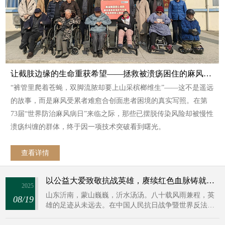
让截肢边缘的生命重获希望——拯救被溃疡困住的麻风受累者
“裤管里爬着苍蝇，双脚流脓却要上山采槟榔维生”——这不是遥远
的故事，而是麻风受累者难愈合创面患者困境的真实写照。在第
73届“世界防治麻风病日”来临之际，那些已摆脱传染风险却被慢性
溃疡纠缠的群体，终于因一项技术突破看到曙光。
查看详情
以公益大爱致敬抗战英雄，赓续红色血脉铸就时代新篇
2025
山东沂南，蒙山巍巍，沂水汤汤。八十载风雨兼程，英
08/19
雄的足迹从未远去。在中国人民抗日战争暨世界反法西
斯战争胜利80周年的历史节点，美宝集团携手山东抗战