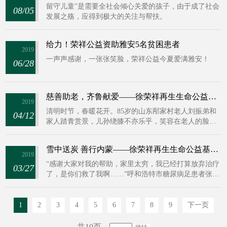
留守儿童”是需要全社会倾心关爱的孩子，由于成了社会
08/05
发展之殇，应得到极大的关注与帮扶。
给力！荣祥公益资助雅安5名贫困患者
2019
一声声感谢，一张张笑脸，荣祥公益今夏爱满雅安！
06/28
慈善助老，齐鲁献爱——徐荣祥再生生命公益基金资助山东糖足85岁老人
2019
清明时节，春暖花开。85岁的山东邴家村老人刘振弟和
04/12
家人踏青赏景，儿孙绕膝不亦乐乎，笑容在老人的脸上
始终绽放。但几个月前，刘振弟老人还卧病在床，面临
患糖尿病足截肢的危险，踏青这样的事情，多年来她连
雪中送炭 善行内蒙——徐荣祥再生生命公益基金资助内蒙贫困患者
想都没敢想。
2019
“感谢大家对我的帮助，家里太穷，我已经打算放弃治疗
03/27
了，是你们救了我啊……”呼和浩特市糖尿病足患者张霖
接过捐赠款激动说。2019年3月27日，中国红十字基金会
徐荣祥再生生命公益基金为内蒙古自治区糖尿病足患者
送上爱心资助款，帮助他继续治疗，送去生命的希望
1
2
3
4
5
6
7
8
9
下一页
共10页