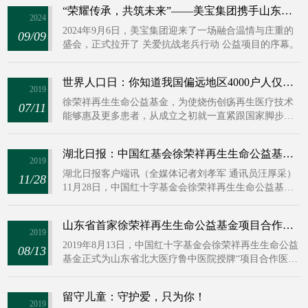
老兵照护中心，共同举办了一场以“致敬英雄，赓续红色
“荣耀传承，共筑未来”——美宝集团携手山东抗战老兵照护中心，璀璨启幕“关爱抗战老兵行动”公益新篇章
基因”为主题的公益活动，以实际行动向抗战老英雄们致
2024
以最崇高的敬意。
2024年9月6日，美宝集团迎来了一场融合温情与庄重的
09/09
盛会，正式拉开了 关爱抗战老兵行动 公益项目的序幕。
世界人口日：你知道我国偏远地区4000户人仅能配上1名医生吗？
2019
徐荣祥再生生命公益基金，为使烧伤创疡再生医疗技术
07/11
能够惠及更多患者，从成立之初就一直紧跟国家脚步，
创新性开展了多种公益模式，救助了许许多多偏远地区
的贫困患者，践行了救死扶伤的公益初心。
湖北日报：中国红基会徐荣祥再生生命公益基金项目落户襄阳
2019
湖北日报客户端讯（全媒体记者刘孝军 通讯员汪厚采）
11/28
11月28日，中国红十字基金会徐荣祥再生生命公益基金
项目合作医院授牌暨临床科研项目资助仪式在中航364医
院举行，这也标志着中航364医院成为徐荣祥再生生命公
山东省首家徐荣祥再生生命公益基金项目合作医院 落户“北大医疗鲁中医院”
益基金在我市的首家定点合作医院。今后，烧烫伤、创
2019
疡的贫困患者，都可以在这家医院申请公益基金资助治
2019年8月13日，中国红十字基金会徐荣祥再生生命公益
08/13
疗，每人最高资助金额累计不超过3万元。
基金正式为山东省北大医疗鲁中医院授牌“项目合作医
院”，该院是山东省首家徐荣祥再生生命公益基金项目合
作医院。
留守儿童：守护爱，只为你！
2019