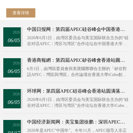
核心議題，接續並深化2023年舊金山APEC矽谷峰會的對話成果，
為亞太創新經濟高品質協同發展建構了高效務實的國際交流平
查看详情
台。
中国日报网：第四届APEC硅谷峰会中国香港站圆满落幕 系列活动赋能亚太协同合作
2026
2026年6月1日，由湾区委员会与美宝国际联合主办的“硅
06/05
谷对话APEC：湾区与湾区”合作论坛在中国香港大学
iCube创新中心顺利举办。本次活动汇聚中国香港及亚太
地区工商、科技、学术、政策、创新生态领域，以及来
香港商報網：第四屆APEC矽谷峰會香港站圓滿收官 多元活動聚力深化亞太協同發展
自多个经济体的ABAC、PECC官方代表。活动聚焦人工
2026
智能落地应用、产业经济价值及区域跨界协作等核心议
6月1日，由灣區委員會與美寶國際聯合主辦的「矽谷對
06/05
题，接续并深化2023年旧金山APEC硅谷峰会的对话成
話APEC：灣區與灣區」合作論壇在香港大學iCube創新
果，为亚太创新经济高质量协同发展搭建了高效务实的
中心順利舉辦。本次活動匯聚香港及亞太地區工商、科
国际交流平台。
技、學術、政策、創新生態領域，以及來自多個經濟體
环球网：第四届APEC硅谷峰会香港站圆满落幕 系列活动赋能亚太协同合作
的ABAC、PECC官方代表。活動聚焦人工智能落地應
2026
用、產業經濟價值及區域跨界協作等核心議題，接續並
2026年6月1日，由湾区委员会与美宝国际联合主办的“硅
06/05
深化2023年三藩市APEC矽谷峰會的對話成果，為亞太創
谷对话APEC：湾区与湾区”合作论坛在香港大学iCube创
新經濟高質量協同發展搭建了高效務實的國際交流平
新中心顺利举办。本次活动汇聚香港及亚太地区工商、
台。
科技、学术、政策、创新生态领域，以及来自多个经济
中国经济新闻网：美宝集团徐鹏：深圳APEC峰会有望成为“未来体验馆” ，期待AI等议题实现“生活化”落地
体的ABAC、PECC官方代表。活动聚焦人工智能落地应
2026
用、产业经济价值及区域跨界协作等核心议题，接续并
2026年是APEC“中国年”。今年11月，APEC领导人非正
04/17