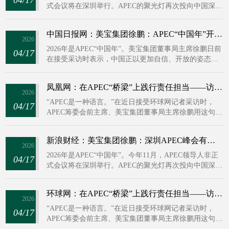
深化2023年旧金山APEC硅谷峰会的对话成果，为亚太创
式会议将在深圳举行。APEC的聚光灯再次投向中国深
新经济高质量协同发展搭建了高效务实的国际交流平
圳，这不仅是时隔12年中国第三次担任东道主，更是一
台。
次从“片段式展示”向“全年候体系化呈现”的转变。在世
中国日报网：美宝集团徐鹏：APEC“中国年”开启工商界合作新机遇
界充满不确定性的当下，深圳将如何利用其“鹏城”意
2026
象，将APEC会标上的21片羽毛凝聚成合力?近日，2023
2026年是APEC“中国年”。美宝集团董事局主席徐鹏日前
04/17
年亚太经合组织筹委会联合主席、美宝国际集团董事局
在接受采访时表示，中国正以更加自信、开放的姿态，
主席徐鹏在接受记者采访时表示，本届峰会最大的看点
将APEC转化为连接各方、促进共赢的长期平台。他期待
在于“应用即生活”的震撼体验，以及中国企业如何将技
在APEC“中国年”期间，建立更多工商界主导的工作组、
凤凰网：在APEC“桥梁”上践行责任担当——访美宝集团董事局主席徐鹏
术构想转化为普惠区域的实践力量。
试点项目与联合倡议，让企业不仅是政策的建议者，更
2026
是落地的参与者和受益者。
“APEC是一种语言。”在近日接受环球网记者采访时，
04/17
APEC筹委会前主席、美宝集团董事局主席徐鹏用这句话
概括了他对亚太经合组织最直观的感受。“每当世界出现
不同声音时，这种语言永远可以泛起一种共鸣，让大家
新浪财经：美宝集团徐鹏：深圳APEC峰会有望成为“未来体验馆” ，期待AI等议题实现“生活化”落地
回归到一个可以对话、必须合作的平台上。”
2026
2026年是APEC“中国年”。今年11月，APEC领导人非正
04/17
式会议将在深圳举行。APEC的聚光灯再次投向中国深
圳，这不仅是时隔12年中国第三次担任东道主，更是一
次从“片段式展示”向“全年候体系化呈现”的转变。在世
环球网：在APEC“桥梁”上践行责任担当——访美宝集团董事局主席徐鹏
界充满不确定性的当下，深圳将如何利用其“鹏城”意
2026
象，将APEC会标上的21片羽毛凝聚成合力？近日，2023
“APEC是一种语言。”在近日接受环球网记者采访时，
04/17
年亚太经合组织筹委会联合主席、美宝国际集团董事局
APEC筹委会前主席、美宝集团董事局主席徐鹏用这句话
主席徐鹏在接受记者采访时表示，本届峰会最大的看点
概括了他对亚太经合组织最直观的感受。“每当世界出现