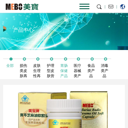
|
|
产品中心
全部
损伤
皮肤
护理
胃肠
医疗
食品
消毒
类皮
生理
型皮
保健
器械
类产
类产
肤再
性再
肤营
产品
类产
品
品
生复
生复
养物
品
原产
原产
质
品
品