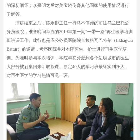
的深切缅怀；李熹明之后对美宝烧伤膏其他国家的使用情况进行
了解答。
演讲结束之后，陈永翀主任一行马不停蹄的前往乌兰巴托公
务员医院，准备晚间举办的2019年第一期“一带一路”再生医学培训
班讲课工作。此行也是应公务员医院院长拉格瓦巴特尔（Lkhagvaa
Battur）的邀请，考察医院并对本院医生、护士进行再生医学培
训。为准时参与本次培训，本院年初分派到各个边境城市的医生
大部分被召集回来听取授课。原定40人的学习班最终实到76人，
对再生医学的学习热情可见一斑。