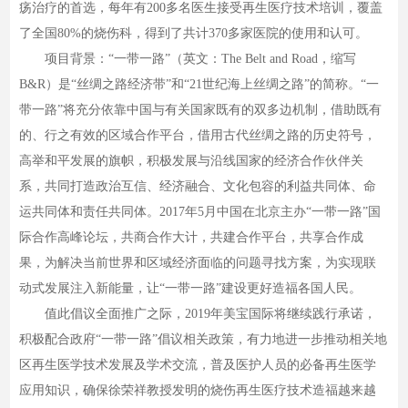
疡治疗的首选，每年有200多名医生接受再生医疗技术培训，覆盖
了全国80%的烧伤科，得到了共计370多家医院的使用和认可。
项目背景：“一带一路”（英文：The Belt and Road，缩写
B&R）是“丝绸之路经济带”和“21世纪海上丝绸之路”的简称。“一
带一路”将充分依靠中国与有关国家既有的双多边机制，借助既有
的、行之有效的区域合作平台，借用古代丝绸之路的历史符号，
高举和平发展的旗帜，积极发展与沿线国家的经济合作伙伴关
系，共同打造政治互信、经济融合、文化包容的利益共同体、命
运共同体和责任共同体。2017年5月中国在北京主办“一带一路”国
际合作高峰论坛，共商合作大计，共建合作平台，共享合作成
果，为解决当前世界和区域经济面临的问题寻找方案，为实现联
动式发展注入新能量，让“一带一路”建设更好造福各国人民。
值此倡议全面推广之际，2019年美宝国际将继续践行承诺，
积极配合政府“一带一路”倡议相关政策，有力地进一步推动相关地
区再生医学技术发展及学术交流，普及医护人员的必备再生医学
应用知识，确保徐荣祥教授发明的烧伤再生医疗技术造福越来越