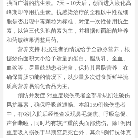
强而广谱的抗生素。7天～10天后，创面进入液化高
峰期即停用抗生素。抗感染治疗的全程以中性粒细
胞是否出现中毒颗粒为标准，对症一次性使用抗生
素，以第三代头孢菌素为主，并根据创面细菌培养
和药敏结果调整用药。
营养支持 根据患者的情况给予全静脉营养，根
据烧伤面积大小给予适量的蛋白、脂肪乳、全血、
血浆等，尽量鼓励患者进食，保持其胃肠营养。在
确保胃肠功能的情况下，以少量多次进食新鲜半流
质高营养易消化食品为主。
预防并发症 对重度烧伤患者全部常规肌注破伤
风抗毒素，确保呼吸道通畅。本组159例烧伤患者
中，有6例入院后经检查发现鼻毛烧焦、呼吸急促、
声音嘶哑，同时均有较严重的头面部烧伤。除1例因
重度吸入损伤于早期窒息死亡外，其余5例行抗休克