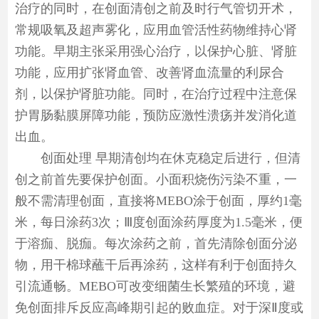
治疗的同时，在创面清创之前及时行气管切开术，
常规吸氧及超声雾化，应用血管活性药物维持心肾
功能。早期主张采用强心治疗，以保护心脏、肾脏
功能，应用扩张肾血管、改善肾血流量的利尿合
剂，以保护肾脏功能。同时，在治疗过程中注意保
护胃肠黏膜屏障功能，预防应激性溃疡并发消化道
出血。
创面处理 早期清创均在休克稳定后进行，但清
创之前首先要保护创面。小面积烧伤污染不重，一
般不需清理创面，直接将MEBO涂于创面，厚约1毫
米，每日涂药3次；Ⅲ度创面涂药厚度为1.5毫米，便
于溶痂、脱痂。每次涂药之前，首先清除创面分泌
物，用干棉球蘸干后再涂药，这样有利于创面持久
引流通畅。MEBO可改变细菌生长繁殖的环境，避
免创面排斥反应高峰期引起的败血症。对于深Ⅱ度或