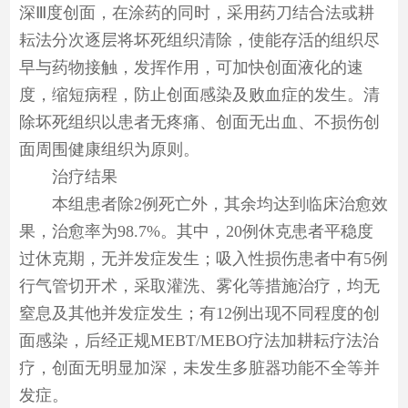
深Ⅲ度创面，在涂药的同时，采用药刀结合法或耕
耘法分次逐层将坏死组织清除，使能存活的组织尽
早与药物接触，发挥作用，可加快创面液化的速
度，缩短病程，防止创面感染及败血症的发生。清
除坏死组织以患者无疼痛、创面无出血、不损伤创
面周围健康组织为原则。
治疗结果
本组患者除2例死亡外，其余均达到临床治愈效
果，治愈率为98.7%。其中，20例休克患者平稳度
过休克期，无并发症发生；吸入性损伤患者中有5例
行气管切开术，采取灌洗、雾化等措施治疗，均无
窒息及其他并发症发生；有12例出现不同程度的创
面感染，后经正规MEBT/MEBO疗法加耕耘疗法治
疗，创面无明显加深，未发生多脏器功能不全等并
发症。