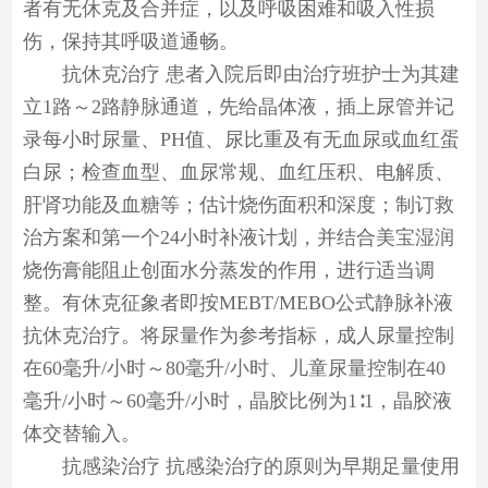
者有无休克及合并症，以及呼吸困难和吸入性损
伤，保持其呼吸道通畅。
抗休克治疗 患者入院后即由治疗班护士为其建
立1路～2路静脉通道，先给晶体液，插上尿管并记
录每小时尿量、PH值、尿比重及有无血尿或血红蛋
白尿；检查血型、血尿常规、血红压积、电解质、
肝肾功能及血糖等；估计烧伤面积和深度；制订救
治方案和第一个24小时补液计划，并结合美宝湿润
烧伤膏能阻止创面水分蒸发的作用，进行适当调
整。有休克征象者即按MEBT/MEBO公式静脉补液
抗休克治疗。将尿量作为参考指标，成人尿量控制
在60毫升/小时～80毫升/小时、儿童尿量控制在40
毫升/小时～60毫升/小时，晶胶比例为1∶1，晶胶液
体交替输入。
抗感染治疗 抗感染治疗的原则为早期足量使用