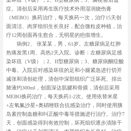
染坏疽（V级）；2、II型糖尿病；3、脑梗塞后遗
症。清创后采用再生医疗技术外用湿润烧伤膏
（MEBO）换药治疗，每天换药一次，治疗15天创
面清洁、肉芽组织生长良好，配合微粒皮种植，治
疗12周创面再生愈合，无明星的疤痕增生。
病例2、 张某某，男，61岁。左糖尿病足红肿
热痛发黑1周、高热2天入院。诊断：左糖尿病足感
染坏疽（V级）；2、II型糖尿病；3、糖尿病酮症酸
中毒。入院后对感染坏疽的足和小腿紧急进行切开
减张和清创处理，清创中深部组织广泛坏死、排出
脓液约300ml，创面深达肌腱和骨膜，清创后采用
MEBO换药治疗，每天换药1-2次。使用依替米星
+左氧氟沙星+奥硝唑联合抗感染治疗，同时使用胰
岛素控制血糖和纠正酸中毒等措施进行治疗。治疗7
天，创面感染得到有效控制，坏死组织逐步清除干