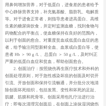
用鼻饲增加营养，对于低蛋白，进食差的患者给予
中心静脉营养支持，补充氨基酸、脂肪乳、电解质
等。对于进食正常者，则指导患者进高蛋白、高维
生素的糖尿病饮食，并定时监测血糖，找到食物与
药物配合的平衡点，使血糖保持在良好的范围内，
以利于创面的愈合。对重度贫血或低蛋白血症的患
者，给予输注同型新鲜全血、血浆或白蛋白等，使
患者 Hb ＞ 90 g /L 、总蛋白 ＞ 50 g /L，及时纠正
严重的低蛋白血症和贫血，帮助创面愈合。
2. 创面治疗：按照烧伤再生医疗技术和外科的
创面处理原则，对于急性感染坏疽的创面及时切开
引流、开放创面和保持引流畅通，并分批分次地清
除创面坏死组织，包括发黑、变性和坏死的足趾、
肌腱、筋膜和死骨等。创面采用包扎疗法进行治
疗：即每次清理完创面后，在创面上涂抹湿润烧伤