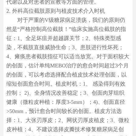
代谢以及对患者的宣教等方面的管理。
2. 外科高位截肢原则与植皮技术介入时机
对于严重的V级糖尿病足溃疡，我们的原则仍
然是“严格控制高位截肢！”临床实施高位截肢的指
征：1、全足坏疽并超越踝关节；2、特殊类型感
染，不截肢直接威胁生命；3、患肢进行性坏死；
4、瘫痪患者截肢指征可以适当放宽。对于面积较大
的创面，估计单纯MEBO治疗的愈合时间超过3个月
的创面，可以考虑选择配合植皮技术处理创面，以
缩短创面愈合时间。植皮时机：1、 感染得到有效
控制； 2)、全身情况改善稳定；3、创面肉芽组织
健康（微粒皮种植：厚度3-5mm）；4)、创面直径
>50mm，预计愈合时间较长的创面。植皮方法选
择：1、大张刃厚皮；2、网状刃厚皮植皮；3、微粒
皮种植；4、不建议选择皮瓣技术修复糖尿病足创