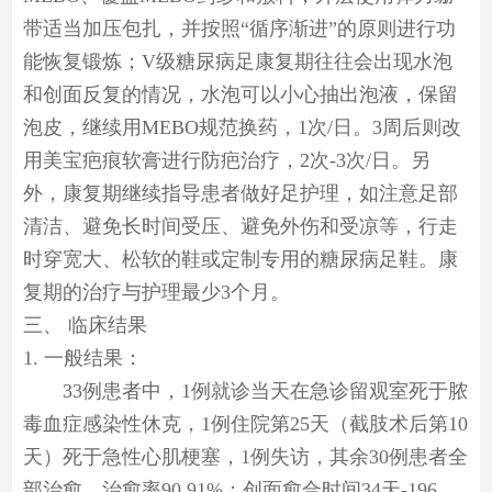
带适当加压包扎，并按照“循序渐进”的原则进行功
能恢复锻炼；V级糖尿病足康复期往往会出现水泡
和创面反复的情况，水泡可以小心抽出泡液，保留
泡皮，继续用MEBO规范换药，1次/日。3周后则改
用美宝疤痕软膏进行防疤治疗，2次-3次/日。另
外，康复期继续指导患者做好足护理，如注意足部
清洁、避免长时间受压、避免外伤和受凉等，行走
时穿宽大、松软的鞋或定制专用的糖尿病足鞋。康
复期的治疗与护理最少3个月。
三、
临床结果
1. 一般结果：
33例患者中，1例就诊当天在急诊留观室死于脓
毒血症感染性休克，1例住院第25天（截肢术后第10
天）死于急性心肌梗塞，1例失访，其余30例患者全
部治愈，治愈率90.91%；创面愈合时间34天-196