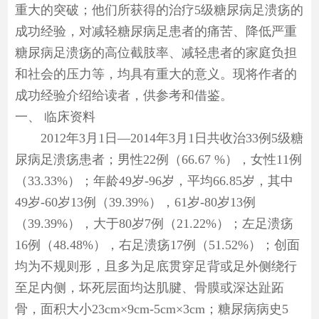
重大的突破；他们所获得的治疗5级糖尿病足溃疡的
成功经验，对减轻糖尿病足患者的痛苦、降低严重
糖尿病足溃疡的高位截肢率、减轻患者的家庭负担
和社会的压力等，均具有重大的意义。现将作者的
成功经验介绍给读者，供参考和借鉴。
一、
临床资料
2012年3月1日—2014年3月1日共收治33例5级糖
尿病足溃疡患者；男性22例（66.67 %），女性11例
（33.33%）；年龄49岁-96岁，平均66.85岁，其中
49岁-60岁13例（39.39%），61岁-80岁13例
（39.39%），大于80岁7例（21.22%）；左足溃疡
16例（48.48%），右足溃疡17例（51.52%）；创面
均为不规则形，且多为足底贯穿足背或足外侧绕行
至足内侧，坏死层面均达肌腱、骨膜或深达趾跖
骨，面积大小23cm×9cm-5cm×3cm；糖尿病病史5