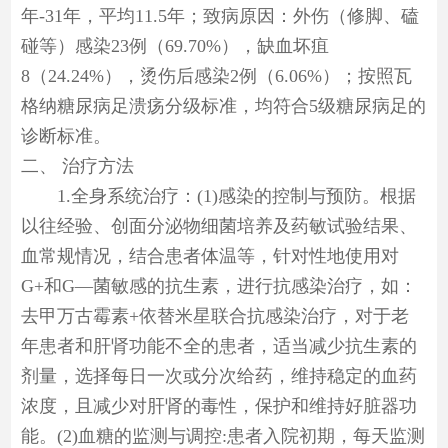
年-31年，平均11.5年；致病原因：外伤（修脚、磕
碰等）感染23例（69.70%），缺血坏疽
8（24.24%），烫伤后感染2例（6.06%）；按照瓦
格纳糖尿病足溃疡分级标准，均符合5级糖尿病足的
诊断标准。
二、
治疗方法
1.全身系统治疗：(1)感染的控制与预防。根据
以往经验、创面分泌物细菌培养及药敏试验结果、
血常规情况，结合患者体温等，针对性地使用对
G+和G—菌敏感的抗生素，进行抗感染治疗，如：
去甲万古霉素+依替米星联合抗感染治疗，对于老
年患者和肝肾功能不全的患者，适当减少抗生素的
剂量，选择每日一次或分次给药，维持稳定的血药
浓度，且减少对肝肾的毒性，保护和维持好脏器功
能。(2)血糖的监测与调控:患者入院初期，每天监测