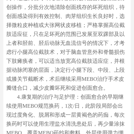
创操作，分批分次地清除创面残存的坏死组织，待
创面感染得到有效控制、肉芽组织生长良好时，选
择微粒皮种植或大张网状皮移植；严格掌握高位截
肢适应征，只在足坏死的范围已发展至双踝部及以
上者和胫前、胫后动脉无血流信号的情况下，才考
虑行小腿高位截肢术，对于脑血管意外和脊髓损伤
下肢瘫痪者，可以适当放宽高位截肢适应症，并根
据动脉闭塞的层面，决定行小腿下段、中段、上段
或膝关节截断术，术后继续采用MEBO治疗手术皮
瓣缝合口，减少皮瓣坏死和促进创面愈合。
4.康复期的治疗与足护理：创面愈合的早期继
续使用MEBO规范换药，1次/日，此阶段局部会出
现过度角化、脱屑和形成一层黄褐色的药痂，每次
换药时可以使用生理盐水清洗患处后，再少量涂抹
MEBO、覆盖MEBO药纱和敷料，外层使用弹力绷