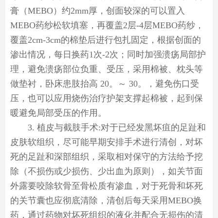
膏（MEBO）约2mm厚，创面较深的可以置入
MEBO药纱松软填塞，再覆盖2层-4层MEBO药纱，
覆盖2cm-3cm的棉垫后进行包扎固定，根据创面的
渗出情况，每日换药1次-2次；同时加强溃疡局部护
理，避免溃疡部位负重、受压，采用棉被、枕头等
做垫衬，卧床患肢抬高 20。～ 30。，避免伤口受
压，也可以应用烧伤治疗护架支撑起棉被，起到保
暖避免局部受压的作用。
3. 植皮与截肢手术:对于已经发黑坏疽的足趾和
皮肤软组织，尽可能早期安排手术进行清创，对坏
死的足趾和深部组织，采取相对保守的方法给予挖
除（不损伤或少损伤、少出血为原则），如关节面
外露要咬除软骨至骨松质有渗血，对于死骨和坏死
的关节囊也应彻底清除，清创后每天采用MEBO换
药，通过药物对坏死组织的液化并配合无损伤的清