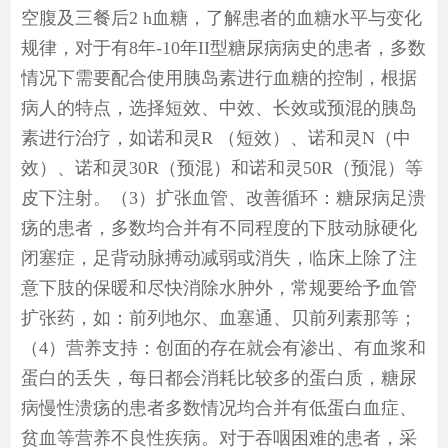
空腹及三餐后2 h血糖，了解患者的血糖水平与变化
规律，对于有8年-10年II型糖尿病病史的患者，多数
情况下需要配合使用胰岛素进行血糖的控制，根据
病人的特点，选择短效、中效、长效或预混的胰岛
素进行治疗，如诺和灵R （短效）、诺和灵N（中
效）、诺和灵30R（预混）和诺和灵50R（预混）等
皮下注射。（3）扩张血管、改善循环：糖尿病足溃
疡的患者，多数均合并有不同程度的下肢动脉硬化
闭塞症，足背动脉搏动减弱或消失，临床上除了注
意下肢的保暖和尽快消除水肿外，常规要给予血管
扩张药，如：前列地尔、血塞通、贝前列素那等；
（4）营养支持：创面的存在就会有渗出、有血浆和
蛋白的丢失，每日都会消耗比较多的蛋白质，糖尿
病慢性溃疡的患者多数情况均合并有低蛋白血症、
贫血等营养不良性疾病。对于吞咽困难的患者，采