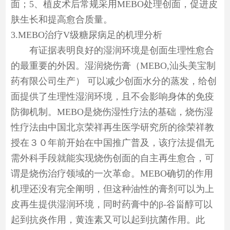
面；5、植皮术后常规采用MEBO处理创面，促进皮
肤生长和提高愈合质量。
3.MEBO治疗V级糖尿病足的机理分析
有证据表明良好的湿润环境是创面生理性愈合
的最重要的外因。湿润烧伤膏（MEBO,汕头美宝制
药有限公司生产） 可以减少创面水分的蒸发，给创
面提供了生理性湿润环境，且不会影响身体的免疫
防御机制。MEBO是烧伤湿性疗法的基础，烧伤湿
性疗法由中国北京荣祥再生医学研究所的徐荣祥教
授在３０年前开始在中国推广普及，该疗法提倡无
需外科手段就能实现烧伤创面的自主再生愈合，可
谓是烧伤治疗领域的一次革命。MEBO确切的作用
机理还没有完全阐明，但这种油性的膏剂可以为上
皮再生提供湿润环境，同时药膏中的β-谷甾醇可以
起到抗炎作用，黄连素又可以起到抗菌作用。此