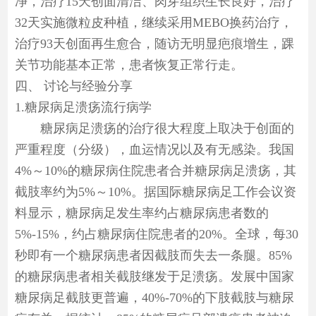
净，治疗15天创面清洁、肉芽组织生长良好，治疗
32天实施微粒皮种植，继续采用MEBO换药治疗，
治疗93天创面再生愈合，随访无明显疤痕增生，踝
关节功能基本正常，患者恢复正常行走。
四、
讨论与经验分享
1.糖尿病足溃疡流行病学
糖尿病足溃疡的治疗很大程度上取决于创面的
严重程度（分级），血运情况以及有无感染。我国
4%～10%的糖尿病住院患者合并糖尿病足溃疡，其
截肢率约为5%～10%。据国际糖尿病足工作会议资
料显示，糖尿病足发生率约占糖尿病患者数的
5%-15%，约占糖尿病住院患者的20%。全球，每30
秒即有一个糖尿病患者因截肢而失去一条腿。85%
的糖尿病患者相关截肢继发于足溃疡。发展中国家
糖尿病足截肢更普遍，40%-70%的下肢截肢与糖尿