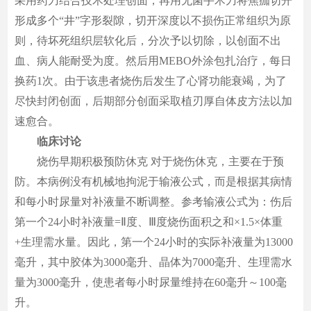
采用药刀结合技术处理创面，再用无菌手术刀将焦痂切开
形成多个“井”字形裂隙，切开深度以不损伤正常组织为原
则，待坏死组织层软化后，分次予以切除，以创面不出
血、病人能耐受为度。然后用MEBO外涂包扎治疗，每日
换药1次。由于该患者烧伤后发生了心肾功能衰竭，为了
尽快封闭创面，后期部分创面采取植刃厚自体皮方法以加
速愈合。
临床讨论
烧伤早期积极预防休克 对于烧伤休克，主要在于预
防。本病例没有机械地拘泥于输液公式，而是根据其病情
和每小时尿量对补液量不断调整。参考输液公式为：伤后
第一个24小时补液量=Ⅱ度、Ⅲ度烧伤面积之和×1.5×体重
+生理需水量。因此，第一个24小时的实际补液量为13000
毫升，其中胶体为3000毫升、晶体为7000毫升、生理需水
量为3000毫升，使患者每小时尿量维持在60毫升～100毫
升。