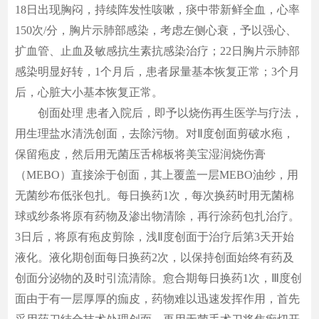
18日出现胸闷，持续阵发性咳嗽，痰中带新鲜全血，心率
150次/分，胸片示肺部感染，考虑左侧心衰，予以强心、
扩血管、止血及敏感抗生素抗感染治疗；22日胸片示肺部
感染明显好转，1个月后，患者尿量基本恢复正常；3个月
后，心脏大小基本恢复正常。
创面处理 患者入院后，即予以烧伤再生医学与疗法，
用生理盐水清洗创面，去除污物。对Ⅱ度创面剪破水疱，
保留疱皮，然后用无菌压舌棉板将美宝湿润烧伤膏
（MEBO）直接涂于创面，其上覆盖一层MEBO油纱，用
无菌纱布低张包扎。每日换药1次，每次换药时用无菌棉
球或纱条将原有药物及渗出物清除，再行涂药包扎治疗。
3日后，将原有疱皮剪除，浅Ⅱ度创面于治疗后第3天开始
液化。液化期创面每日换药2次，以保持创面始终有药及
创面分泌物的及时引流清除。愈合期每日换药1次，Ⅲ度创
面由于有一层厚厚的痂皮，药物难以迅速发挥作用，首先