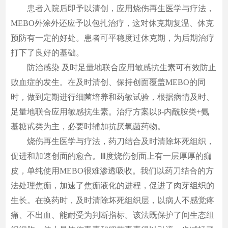
患者入院后即予以清创，应用烧伤再生医学与疗法，
MEBO外涂外还应予以包扎治疗，这对休克期复温、休克
预防有一定的好处。患者可平稳度过休克期，为后期治疗
打下了良好的基础。
防治感染 及时足量地联合应用敏感抗生素可有效防止
败血症的发生。在及时清创、保持创面覆盖MEBO的同
时，做到定期进行细菌培养和药敏试验，根据病情及时、
足量地联合应用敏感抗生素。治疗方案以β-内酰胺类+氨
基糖甙类为主，必要时辅加抗厌氧菌药物。
烧伤再生医学与疗法，药刀结合及时清除坏死组织，
促进和加速创面的愈合。Ⅲ度烧伤创面上有一层厚厚的痂
皮，单纯使用MEBO很难渗透吸收。我们以药刀结合的方
法处理焦痂，加速了焦痂液化的进程，促进了肉芽组织的
生长。在换药时，及时清除坏死组织层，以病人不感觉疼
痛、不出血、能耐受为判断指标。该法既保护了间生态组