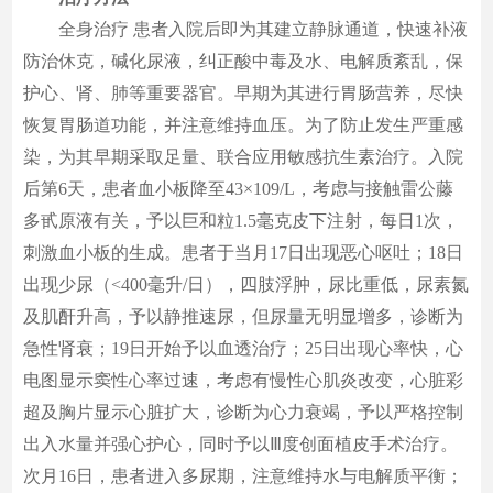
全身治疗 患者入院后即为其建立静脉通道，快速补液
防治休克，碱化尿液，纠正酸中毒及水、电解质紊乱，保
护心、肾、肺等重要器官。早期为其进行胃肠营养，尽快
恢复胃肠道功能，并注意维持血压。为了防止发生严重感
染，为其早期采取足量、联合应用敏感抗生素治疗。入院
后第6天，患者血小板降至43×109/L，考虑与接触雷公藤
多甙原液有关，予以巨和粒1.5毫克皮下注射，每日1次，
刺激血小板的生成。患者于当月17日出现恶心呕吐；18日
出现少尿（<400毫升/日），四肢浮肿，尿比重低，尿素氮
及肌酐升高，予以静推速尿，但尿量无明显增多，诊断为
急性肾衰；19日开始予以血透治疗；25日出现心率快，心
电图显示窦性心率过速，考虑有慢性心肌炎改变，心脏彩
超及胸片显示心脏扩大，诊断为心力衰竭，予以严格控制
出入水量并强心护心，同时予以Ⅲ度创面植皮手术治疗。
次月16日，患者进入多尿期，注意维持水与电解质平衡；