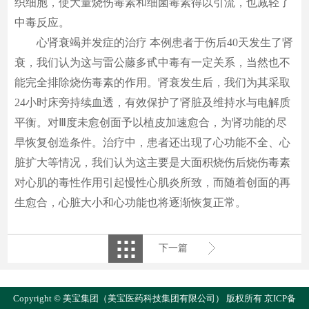
织细胞，使大量烧伤毒素和细菌毒素得以引流，也减轻了
中毒反应。
心肾衰竭并发症的治疗 本例患者于伤后40天发生了肾
衰，我们认为这与雷公藤多甙中毒有一定关系，当然也不
能完全排除烧伤毒素的作用。肾衰发生后，我们为其采取
24小时床旁持续血透，有效保护了肾脏及维持水与电解质
平衡。对Ⅲ度未愈创面予以植皮加速愈合，为肾功能的尽
早恢复创造条件。治疗中，患者还出现了心功能不全、心
脏扩大等情况，我们认为这主要是大面积烧伤后烧伤毒素
对心肌的毒性作用引起慢性心肌炎所致，而随着创面的再
生愈合，心脏大小和心功能也将逐渐恢复正常。
下一篇
Copyright © 美宝集团（美宝医药科技集团有限公司） 版权所有
京ICP备