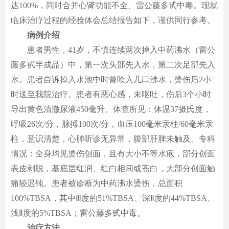
达100%，同时合并心肾功能不全、雷公藤多甙中毒。现就
临床治疗过程的经验体会总结报告如下，谨供同行参考。
病例介绍
患者男性，41岁，不慎连续两次掉入中药沸水（雷公
藤多甙半成品）中，第一次头部先入水，第二次足部先入
水。患者自诉掉入水池中时曾呛入几口沸水，烫伤后2小
时送至我院治疗。患者有恶心感，未呕吐，伤后3个小时
导出黄色清澈尿液450毫升。体查所见：体温37摄氏度，
呼吸26次/分，脉搏100次/分，血压100毫米汞柱/60毫米汞
柱，意识清楚，心肺听诊无异常，腹部肝脾未触及。专科
情况：全身均见烫伤创面，且有大小不等水疱，部分创面
表皮剥脱，基底层红润、红白相间或苍白，大部分创面触
痛较迟钝。患者被诊断为中药沸水烫伤，总面积
100%TBSA，其中Ⅲ度的51%TBSA、深Ⅱ度的44%TBSA、
浅Ⅱ度的5%TBSA；雷公藤多甙中毒。
治疗方法