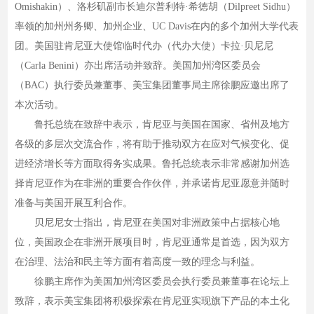
Omishakin）、洛杉矶副市长迪尔普利特·希徳胡（Dilpreet Sidhu）
率领的加州州务卿、加州企业、UC Davis在内的多个加州大学代表
团。美国驻肯尼亚大使馆临时代办（代办大使）卡拉·贝尼尼
（Carla Benini）亦出席活动并致辞。美国加州湾区委员会
（BAC）执行委员兼董事、美宝集团董事局主席徐鹏应邀出席了
本次活动。
鲁托总统在致辞中表示，肯尼亚与美国在国家、省州及地方
各级的多层次交流合作，将有助于推动双方在应对气候变化、促
进经济增长等方面取得务实成果。鲁托总统表示非常感谢加州选
择肯尼亚作为在非洲的重要合作伙伴，并承诺肯尼亚愿意并随时
准备与美国开展互利合作。
贝尼尼女士指出，肯尼亚在美国对非洲政策中占据核心地
位，美国政企在非洲开展项目时，肯尼亚通常是首选，因为双方
在治理、法治和民主等方面有着高度一致的理念与利益。
徐鹏主席作为美国加州湾区委员会执行委员兼董事在论坛上
致辞，表示美宝集团将积极探索在肯尼亚实现旗下产品的本土化