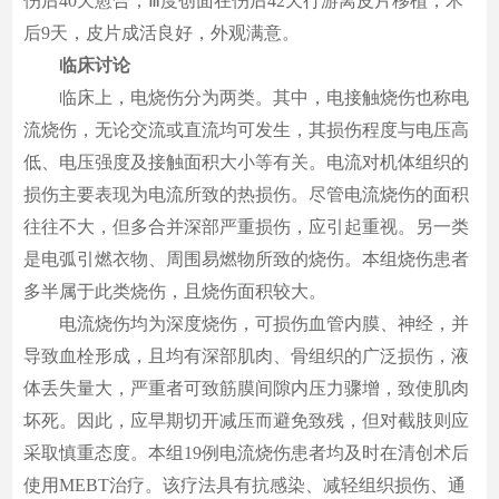
伤后40天愈合；Ⅲ度创面在伤后42天行游离皮片移植，术
后9天，皮片成活良好，外观满意。
临床讨论
临床上，电烧伤分为两类。其中，电接触烧伤也称电
流烧伤，无论交流或直流均可发生，其损伤程度与电压高
低、电压强度及接触面积大小等有关。电流对机体组织的
损伤主要表现为电流所致的热损伤。尽管电流烧伤的面积
往往不大，但多合并深部严重损伤，应引起重视。另一类
是电弧引燃衣物、周围易燃物所致的烧伤。本组烧伤患者
多半属于此类烧伤，且烧伤面积较大。
电流烧伤均为深度烧伤，可损伤血管内膜、神经，并
导致血栓形成，且均有深部肌肉、骨组织的广泛损伤，液
体丢失量大，严重者可致筋膜间隙内压力骤增，致使肌肉
坏死。因此，应早期切开减压而避免致残，但对截肢则应
采取慎重态度。本组19例电流烧伤患者均及时在清创术后
使用MEBT治疗。该疗法具有抗感染、减轻组织损伤、通