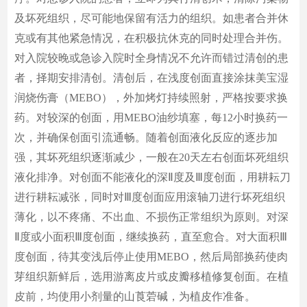
及坏死组织，尽可能地保留有活力的组织。如患者合并休
克或有其他紧急情况，在积极抗休克的同时处理合并伤。
对入院较晚或急诊入院时全身情况不允许而错过清创的患
者，择期安排清创。清创后，在浅度创面直接涂抹美宝湿
润烧伤膏（MEBO），外加烤灯持续照射，严格按要求换
药。对较深的创面，用MEBO油纱填塞，每12小时换药一
次，并确保创面引流通畅。随着创面液化反应的逐步加
强，其坏死组织逐渐减少，一般在20天左右创面坏死组织
液化排净。对创面不能液化的深Ⅱ度及Ⅲ度创面，用耕耘刀
进行耕耘减张，同时对Ⅲ度创面应用滚轴刀进行坏死组织
薄化，以不疼痛、不出血、不损伤正常组织为原则。对深
Ⅱ度或小面积Ⅲ度创面，继续换药，直至愈合。对大面积Ⅲ
度创面，待其变浅后停止使用MEBO，然后局部换药使肉
芽组织新鲜后，选用游离皮片或皮瓣移植修复创面。在植
皮前，均使用小剂量的山莨菪碱，为植皮作准备。