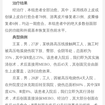
治疗结果
经治疗，本组患者全部治愈。其中，采用残存上皮或
创缘上皮自行愈合者78例、游离皮片修复者21例、皮瓣修
复者6例，均达一期愈合。本组患者中的绝大多数创面部
位的功能和外观基本恢复至伤前水平。
典型病例
王某，男，27岁，某铁路高压线接触网工人，施工时
被高压电弧烧伤双下肢、臀部、会阴等处，总面积为
35%，其中深Ⅱ度占25%。该患者入院后，我们即为其实施
清创术，术后直接用MEBO。伤后45天，其创面完全由新
生上皮覆盖，达到治愈效果。
旦某，男，28岁，工人，因被高压电烧伤4天入院，
在外院度过休克期后转至我院，烧伤总面积60%，其中深Ⅱ
度42%、Ⅲ度8%。该患者入院后，我们立即为其行清创
术，术后创面直接涂抹MEBO。经治疗，其大部分创面在