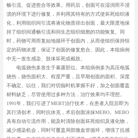
畅引流、促进愈合等效果。用药后，创面可在湿润而不浸
渍的环境下进行修复，并利用其特有的方式使坏死组织液
化，利用组织间引流将液化物质排出创面，最大限度地保
持了组织间通畅引流和间生态组织细胞的功能恢复。同
时，药物可周而复始地循环于创面内，从而使组织保持恒
定的药物浓度，保证了创面的修复愈合。因此，本组病例
中无一发生感染、肢体坏死或截肢。
电弧烧伤多发生于暴露部位。本组病例多为高压电弧
烧伤，烧伤面积大、程度严重，且早期创面的面积、深度
不确定。以往，我们对切痂时机掌握不好，加之创面覆盖
材料缺乏，尽管使用过多种方法，治疗效果均不理想。
1991年，我们引进了MEBT治疗技术，在患者入院后即为
其行清创术，同时抗休克，术后创面涂抹MEBO。MEBO
具有自动引流作用，能及时清除创面坏死组织及液化物，
减少感染机会，同时可覆盖局部微血管循环，增强了抗感