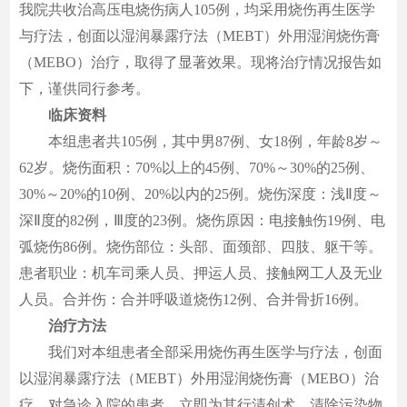
我院共收治高压电烧伤病人105例，均采用烧伤再生医学
与疗法，创面以湿润暴露疗法（MEBT）外用湿润烧伤膏
（MEBO）治疗，取得了显著效果。现将治疗情况报告如
下，谨供同行参考。
临床资料
本组患者共105例，其中男87例、女18例，年龄8岁～
62岁。烧伤面积：70%以上的45例、70%～30%的25例、
30%～20%的10例、20%以内的25例。烧伤深度：浅Ⅱ度～
深Ⅱ度的82例，Ⅲ度的23例。烧伤原因：电接触伤19例、电
弧烧伤86例。烧伤部位：头部、面颈部、四肢、躯干等。
患者职业：机车司乘人员、押运人员、接触网工人及无业
人员。合并伤：合并呼吸道烧伤12例、合并骨折16例。
治疗方法
我们对本组患者全部采用烧伤再生医学与疗法，创面
以湿润暴露疗法（MEBT）外用湿润烧伤膏（MEBO）治
疗。对急诊入院的患者，立即为其行清创术，清除污染物