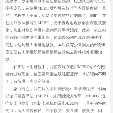
染效果，故本组病例未发生创面感染。Ⅰ度及Ⅱ度烧伤往往
疼痛剧烈，在使用MEBO后均可在短时间内缓解疼痛，且
治疗过程中无不适，免除了更换敷料时的痛苦。同时，在
创面外涂抹极薄的MEBO，便于直观地观察创面深度及变
化，防止对烧伤深度的误判而行手术治疗。此外，MEBO
能有效地保护淤滞带组织，使深度烧伤向浅度烧伤转化，
使创面达到最大限度地修复。本组仅有少量病人的部分Ⅲ
度创面在肉芽组织新鲜后采用皮片或皮瓣移植修复而治
愈。
在实际应用过程中，我们发现在使用MEBO后个别患
者有过敏现象，创面及周围皮肤轻度瘙痒，其机理尚不明
了，有待进一步研究解决。
总而言之，我们认为采用烧伤再生医学与疗法，创面
以湿润暴露疗法（MEBT）外用湿润烧伤膏（MEBO）治
疗高压电烧伤（包括电流烧伤及电弧烧伤），具有独特的
优点，病人痛苦较轻、易于接受、效果佳、恢复快。因