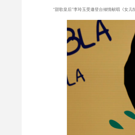
“甜歌皇后”李玲玉受邀登台倾情献唱《女儿