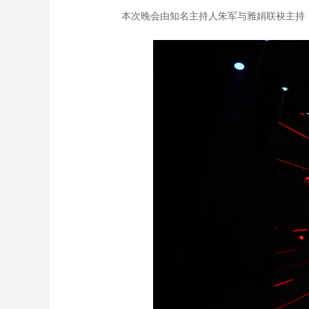
本次晚会由知名主持人朱军与雅娟联袂主持，