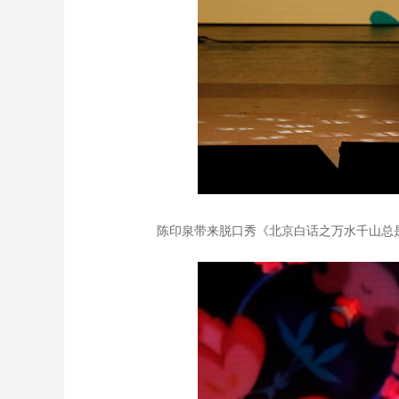
陈印泉带来脱口秀《北京白话之万水千山总是