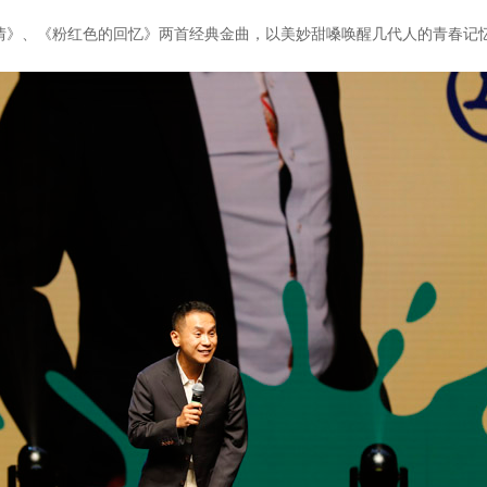
情》、《粉红色的回忆》两首经典金曲，以美妙甜嗓唤醒几代人的青春记