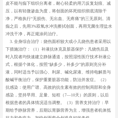
皮不能与痂下组织分离者，耐心轻柔的用刀反复划痕、减
压，以有轻微渗血为度，将创面的坏死组织彻底清除干
净，严格执行“无损伤、无出血、无疼痛”的三无原则。清
痂之后，先用3%双氧水冲洗擦拭创面，再用无菌生理盐水
冲洗干净，再正规涂药治疗。
3. 全身综合治疗：烧伤面积较大或小儿烧伤患者采用以
下措施治疗：（1）补液抗休克及脏器保护：凡烧伤后及
时入院者均快速建立静脉通道，按照湿性医疗技术补液公
式，根据个体化，按照“缺多少，补多少”的原则充分补
液，同时适当予以强心、利尿、碱化尿液、维持电解质与
酸碱平衡治疗，保护重要脏器功能，防治并发症。（2）
抗感染：使用广谱、高效的抗生素有效的控制局部和全身
感染，坚持早用、足量、短程（7—10天）的原则，以后
根据患者的具体情况适当调整。（3）营养支持治疗：早
期给予静脉营养，后期以胃肠营养为主，增强患者机体抵
抗力和免疫力。加快创面愈合创造良好的条件。