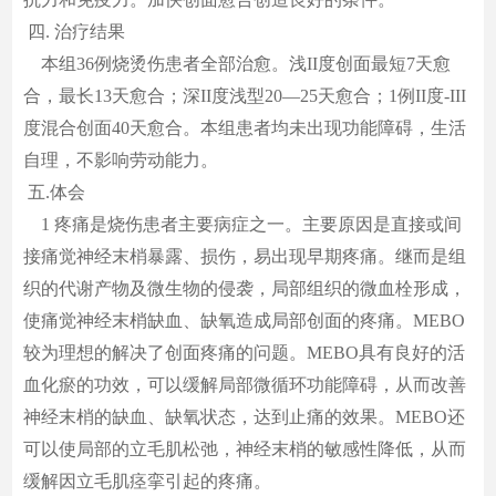
四. 治疗结果
本组36例烧烫伤患者全部治愈。浅II度创面最短7天愈
合，最长13天愈合；深II度浅型20—25天愈合；1例II度-III
度混合创面40天愈合。本组患者均未出现功能障碍，生活
自理，不影响劳动能力。
五.体会
1 疼痛是烧伤患者主要病症之一。主要原因是直接或间
接痛觉神经末梢暴露、损伤，易出现早期疼痛。继而是组
织的代谢产物及微生物的侵袭，局部组织的微血栓形成，
使痛觉神经末梢缺血、缺氧造成局部创面的疼痛。MEBO
较为理想的解决了创面疼痛的问题。MEBO具有良好的活
血化瘀的功效，可以缓解局部微循环功能障碍，从而改善
神经末梢的缺血、缺氧状态，达到止痛的效果。MEBO还
可以使局部的立毛肌松弛，神经末梢的敏感性降低，从而
缓解因立毛肌痉挛引起的疼痛。