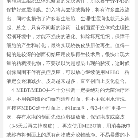
润和新生组织立体式修复的先决条件，所以要十分小心的
保护好这层薄膜。加入将其去除或撕掉，将有许多血液渗
出，同时也损伤了许多新生细胞，生理性湿润也就无从谈
起。总之，只有不间断的涂药，让创面置于立体式生理性
湿润环境中，才能不损伤的液化、排除坏死组织，保障干
细胞的产生和转化，最终实现烧伤皮肤原位再生。值得一
提的是较深的创面初始应用皮肤再生技术后，很快出现大
量的粘稠液化物，不要误以为是感染出现的脓液，这时候
创缘周围不伴有炎症反应，可以放心继续使用MEBO，粘
液定会逐渐减少、皮岛越来越多，直至创面上皮化愈合。
4 MEBT/MEBO并不十分强调一定要绝对的无菌治疗环
境，不用强刺激的消毒剂清理创面，也不主张用水清洗。
直接将MEBO涂于创面上，约1mm厚，每3-4小时更换一
次。存有水疱的创面先低位剪破放液，保留疱皮或腐皮
（3-5天后再去掉腐皮）。再次使用MEBO前，用消毒纸巾
或纱布将创面上的原有药物或分泌物蘸净。不易暴露的小