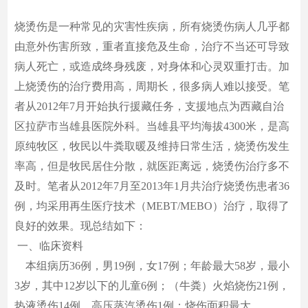
烧烫伤是一种常见的灾害性疾病，所有烧烫伤病人几乎都
由意外伤害所致，重者直接危及生命，治疗不当还可导致
病人死亡，或造成终身残废，对身体和心灵双重打击。加
上烧烫伤的治疗费用高，周期长，很多病人难以接受。笔
者从2012年7月开始执行援藏任务，支援地点为西藏自治
区拉萨市当雄县医院外科。当雄县平均海拔4300米，是高
原纯牧区，牧民以牛粪取暖及维持日常生活，烧烫伤发生
率高，但是牧民居住分散，就医距离远，烧烫伤治疗多不
及时。笔者从2012年7月至2013年1月共治疗烧烫伤患者36
例，均采用再生医疗技术（MEBT/MEBO）治疗，取得了
良好的效果。现总结如下：
一、临床资料
本组病历36例，男19例，女17例；年龄最大58岁，最小
3岁，其中12岁以下的儿童6例；（牛粪）火焰烧伤21例，
热液烫伤14例，高压蒸汽烫伤1例；烧伤面积最大