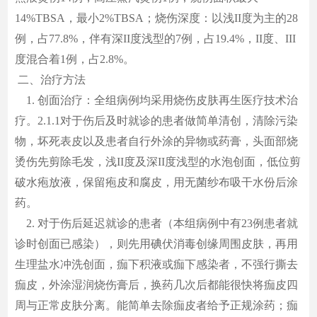
14%TBSA，最小2%TBSA；烧伤深度：以浅II度为主的28
例，占77.8%，伴有深II度浅型的7例，占19.4%，II度、III
度混合着1例，占2.8%。
二、治疗方法
1
.
创面治疗：全组病例均采用烧伤皮肤再生医疗技术治
疗。2.1.1对于伤后及时就诊的患者做简单清创，清除污染
物，坏死表皮以及患者自行外涂的异物或药膏，头面部烧
烫伤先剪除毛发，浅II度及深II度浅型的水泡创面，低位剪
破水疱放液，保留疱皮和腐皮，用无菌纱布吸干水份后涂
药。
2. 对于伤后延迟就诊的患者（本组病例中有23例患者就
诊时创面已感染），则先用碘伏消毒创缘周围皮肤，再用
生理盐水冲洗创面，痂下积液或痂下感染者，不强行撕去
痂皮，外涂湿润烧伤膏后，换药几次后都能很快将痂皮四
周与正常皮肤分离。能简单去除痂皮者给予正规涂药；痂