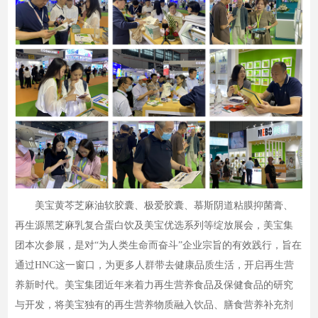
美宝黄芩芝麻油软胶囊、极爱胶囊、慕斯阴道粘膜抑菌膏、
再生源黑芝麻乳复合蛋白饮及美宝优选系列等绽放展会，美宝集
团本次参展，是对“为人类生命而奋斗”企业宗旨的有效践行，旨在
通过HNC这一窗口，为更多人群带去健康品质生活，开启再生营
养新时代。美宝集团近年来着力再生营养食品及保健食品的研究
与开发，将美宝独有的再生营养物质融入饮品、膳食营养补充剂