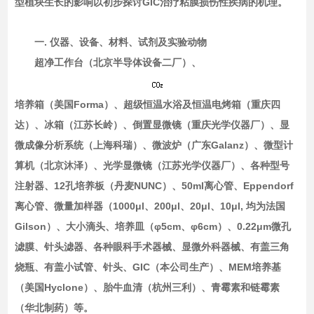
型植块生长的影响以初步探讨GIC治疗粘膜损伤性疾病的机理。
一. 仪器、设备、材料、试剂及实验动物
超净工作台（北京半导体设备二厂）、
培养箱（美国Forma）、超级恒温水浴及恒温电烤箱（重庆四
达）、冰箱（江苏长岭）、倒置显微镜（重庆光学仪器厂）、显
微成像分析系统（上海科瑞）、微波炉（广东Galanz）、微型计
算机（北京沐泽）、光学显微镜（江苏光学仪器厂）、各种型号
注射器、12孔培养板（丹麦NUNC）、50ml离心管、Eppendorf
离心管、微量加样器（1000μl、200μl、20μl、10μl, 均为法国
Gilson）、大小滴头、培养皿（φ5cm、φ6cm）、0.22μm微孔
滤膜、针头滤器、各种眼科手术器械、显微外科器械、有盖三角
烧瓶、有盖小试管、针头、GIC（本公司生产）、MEM培养基
（美国Hyclone）、胎牛血清（杭州三利）、青霉素和链霉素
（华北制药）等。