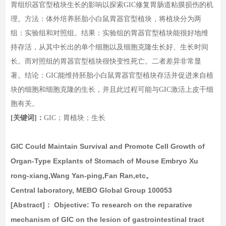
胃组织器官型植块生长的影响以探索GIC修复胃肠道粘膜损伤的机
理。方法：体外培养胚胎小白鼠胃器官型植块，将植块分为两
组：实验组和对照组。结果：实验组的胃器官型植块能很好地维
持存活，从其中长出的单个细胞以及细胞克隆生长好、生长时间
长。而对照组的胃器官型植块很快变性死亡。二者差异非常显
著。结论：GIC能维持胚胎小白鼠胃器官型植块存活并促进来自植
块的细胞和细胞克隆的生长，并且此过程可能与GIC激活上皮干细
胞有关。
[关键词]：
GIC；胃植块；生长
GIC Could Maintain Survival and Promote Cell Growth of
Organ-Type Explants of Stomach of Mouse Embryo Xu
rong-xiang,Wang Yan-ping,Fan Ran,etc。
Central laboratory, MEBO Global Group 100053
[Abstract]
：
Objective:
To research on the reparative
mechanism of GIC on the lesion of gastrointestinal tract