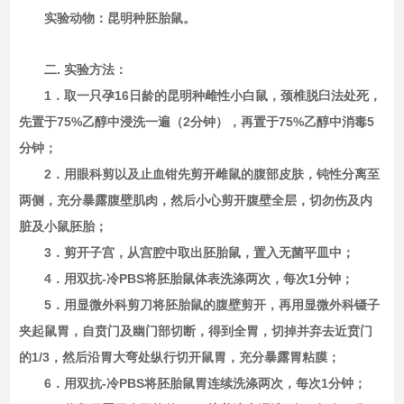
实验动物：昆明种胚胎鼠。
二. 实验方法：
1．取一只孕16日龄的昆明种雌性小白鼠，颈椎脱臼法处死，
先置于75%乙醇中浸洗一遍（2分钟），再置于75%乙醇中消毒5
分钟；
2．用眼科剪以及止血钳先剪开雌鼠的腹部皮肤，钝性分离至
两侧，充分暴露腹壁肌肉，然后小心剪开腹壁全层，切勿伤及内
脏及小鼠胚胎；
3．剪开子宫，从宫腔中取出胚胎鼠，置入无菌平皿中；
4．用双抗-冷PBS将胚胎鼠体表洗涤两次，每次1分钟；
5．用显微外科剪刀将胚胎鼠的腹壁剪开，再用显微外科镊子
夹起鼠胃，自贲门及幽门部切断，得到全胃，切掉并弃去近贲门
的1/3，然后沿胃大弯处纵行切开鼠胃，充分暴露胃粘膜；
6．用双抗-冷PBS将胚胎鼠胃连续洗涤两次，每次1分钟；