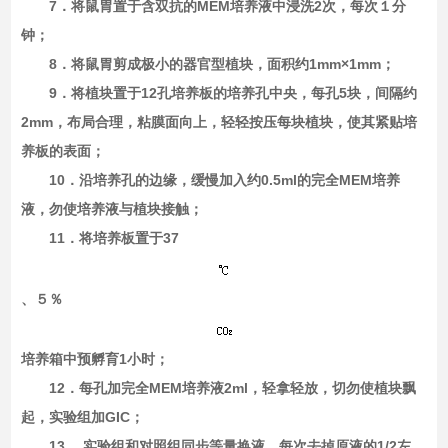
7．将鼠胃置于含双抗的MEM培养液中浸洗2次，每次１分
钟；
8．将鼠胃剪成极小的器官型植块，面积约1mm×1mm；
9．将植块置于12孔培养板的培养孔中央，每孔5块，间隔约
2mm，布局合理，粘膜面向上，轻轻按压每块植块，使其紧贴培
养板的表面；
10．沿培养孔的边缘，缓慢加入约0.5ml的完全MEM培养
液，勿使培养液与植块接触；
11．将培养板置于37
、５％
培养箱中预孵育1小时；
12．每孔加完全MEM培养液2ml，轻拿轻放，切勿使植块飘
起，实验组加GIC；
13． 实验组和对照组同步等量换液，每次去掉原液的1/2左