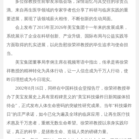
多位徐教授生前挚友亲临会场，深情追忆与其交往的珍贵点
滴。来自再生医学领域的专家学者也分享了科研与临床实践的重
要进展，展现了该领域薪火相传、不断创新的生动局面。
会上发布了2015年至2026年美宝集团十一年来的发展成果，
系统展示了企业在科研创新、产业升级、国际布局与公益实践等
方面取得的扎实进展，以此告慰徐荣祥教授的毕生追求与使命担
当。
美宝集团董事局李俐主席在视频寄语中指出，传承是将徐荣
祥教授的精神转化为具体行动，让一人信念成为千万人行动，使
昨日理想成为今日现实。
2002年8月16日，同样在中国科技会堂报告厅，徐荣祥教授举
办了美宝发展史上具有里程碑意义的“美宝科技爆炸日新闻媒体招
待会”，正式发布人体生命密码的突破性研究成果。当年“科技爆炸
日”的庄严承诺，如今已化为遍及全球的临床应用，让再生医疗技
术惠及千万患者，重燃无数生命希望。徐荣祥教授以亲身实践印
证，真正的科学，是拯救生命、造福人类的磅礴力量。