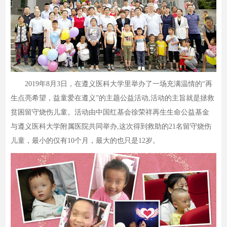
2019年8月3日，在遵义医科大学里举办了一场充满温情的“再
生点亮希望，益童爱在遵义”的主题公益活动,活动的主旨就是拯救
贫困留守烧伤儿童。活动由中国红基会徐荣祥再生生命公益基金
与遵义医科大学附属医院共同举办,这次得到救助的21名留守烧伤
儿童，最小的仅有10个月，最大的也只是12岁。