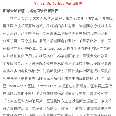
Yanez, Dr. Jeffrey Putra演讲
汇聚全球智慧 共拓创面诊疗新路径
本届大会共设 300 余项学术议程，来自全球各地的专家学者围绕
再生医疗技术展开跨地域、跨领域的实践分享，为创面诊疗领域注入
多元思路。辽宁中医药大学附属第二医院辛世勇主任结合临床经验，
分享了再生医疗技术在肛周术后创面愈合调控中的显著疗效；蒙古国
家创伤与骨科中心 Bat‑Orgil Enkhbayar 医生将再生医疗技术与自体
皮片移植联合应用，在糖尿病合并感染创面治疗中展现出突出效果；
宁夏回族自治区人民医院李俊主任系统阐述了该技术联合脱细胞真皮
基质在多指电烧伤治疗中的临床优势；广西壮族自治区南溪山医院黄
相主任深入解析其在点阵激光术后创面修复中的优化路径；印度尼西
亚 Panti Rapih 医院 Jeffrey Putra 教授通过对照研究，证实再生医疗
技术联合富血小板纤维蛋白在糖尿病足溃疡治疗中优于传统换药方
式；大连医科大学附属第二医院梁海东主任以临床数据验证，该技术
联合胫骨转运术可显著提升糖尿病足溃疡治疗效果；北京市昌平区中