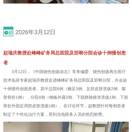
2026年3月12日
赵瑞庆教授赴峰峰矿务局总医院及邯郸分院会诊十例慢创患
者
3月12日，《中国烧伤创疡杂志》常务编委、烧伤创疡再生医疗
技术临床专家赵瑞庆教授走进峰峰矿务局总医院及邯郸分院，共会诊
十例慢性创面患者。其中总院6例（糖足3例、足部皮肤溃疡2例、髌
骨骨折1例），分院4例（钢板外露2例、下肢静脉曲张溃疡1例、下肢
骨折外固定局部皮肤溃疡1例）。在讨论环节，赵教授针对每例患者
制定了个性化治疗方案，受到当地医务人员的热烈称赞。