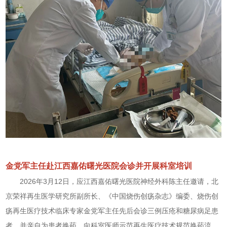
金党军主任赴江西嘉佑曙光医院会诊并开展科室培训
2026年3月12日，应江西嘉佑曙光医院神经外科陈主任邀请，北
京荣祥再生医学研究所副所长、《中国烧伤创疡杂志》编委、烧伤创
疡再生医疗技术临床专家金党军主任先后会诊三例压疮和糖尿病足患
者，并亲自为患者换药，向科室医师示范再生医疗技术规范换药流