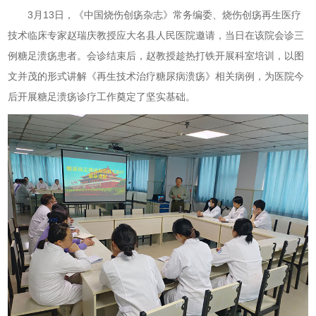
3月13日，《中国烧伤创疡杂志》常务编委、烧伤创疡再生医疗
技术临床专家赵瑞庆教授应大名县人民医院邀请，当日在该院会诊三
例糖足溃疡患者。会诊结束后，赵教授趁热打铁开展科室培训，以图
文并茂的形式讲解《再生技术治疗糖尿病溃疡》相关病例，为医院今
后开展糖足溃疡诊疗工作奠定了坚实基础。