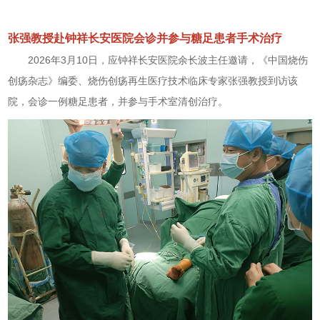
张强教授赴钟祥长安医院会诊并参与糖足患者手术治疗
2026年3月10日，应钟祥长安医院余长波主任邀请，《中国烧伤
创疡杂志》编委、烧伤创疡再生医疗技术临床专家张强教授到访该
院，会诊一例糖足患者，并参与手术室清创治疗。