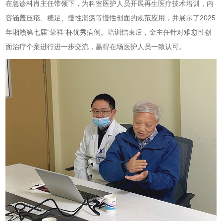
在急诊科肖主任带领下，为科室医护人员开展再生医疗技术培训，内
容涵盖压疮、糖足、慢性溃疡等慢性创面的规范应用，并展示了2025
年湘赣第七届“荣祥”杯优秀病例。培训结束后，金主任针对难愈性创
面治疗个案进行进一步交流，赢得在场医护人员一致认可。