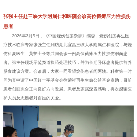
张强主任赴三峡大学附属仁和医院会诊高位截瘫压力性损伤
患者
2026年3月5日，《中国烧伤创疡杂志》编委、烧伤创疡再生医
疗技术临床专家张强主任到访湖北宜昌三峡大学附属仁和医院，与烧
伤科夏医生、黄护士长等共同会诊一例高位截瘫压力性损伤创面患
者。张主任现场示范窦道换药处理技巧，并为长期卧床患者提供营养
膳食建议方案。会诊后，大家一同看望烧伤患者闫阿姨。科室第一时
间为其申请了中国红十字基金会徐荣祥再生生命公益基金资助，目前
患者创面愈合正向良好方向发展。患者及家属深表感动，再次感谢医
护人员及志愿者对百姓的关爱。