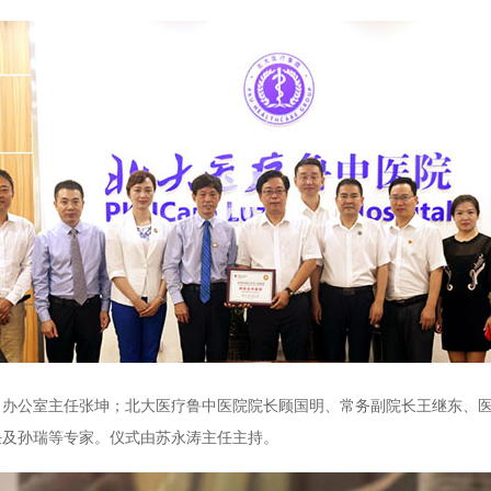
公室主任张坤；北大医疗鲁中医院院长顾国明、常务副院长王继东、医
任及孙瑞等专家。仪式由苏永涛主任主持。