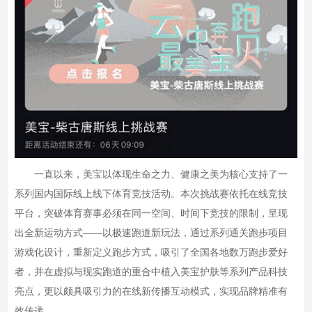
一直以来，美宝以体现生命之力、健康之美为核心支持了一
系列国内国际线上线下体育竞技活动。本次挑战赛依托在线竞技
平台，突破体育赛事必须在同一空间、时间下竞技的限制，呈现
出全新运动方式——以极速跑道新玩法，通过系列通关跑步项目
游戏化设计，重新定义跑步方式，吸引了全国各地数万跑步爱好
者，并在虚拟与现实跑道的重合中植入美宝护肤等系列产品科技
亮点，更以颇具吸引力的在线新传播互动模式，实现品牌精准有
效传递。