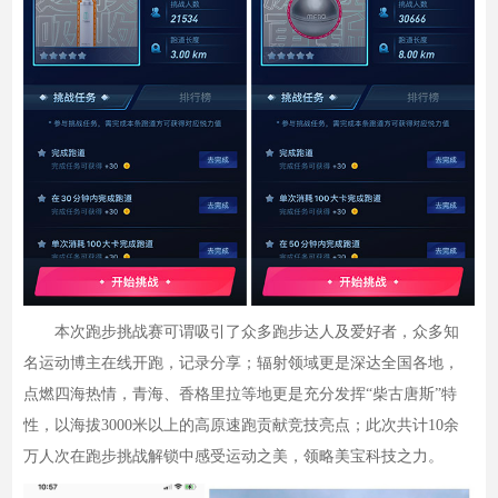
本次跑步挑战赛可谓吸引了众多跑步达人及爱好者，众多知
名运动博主在线开跑，记录分享；辐射领域更是深达全国各地，
点燃四海热情，青海、香格里拉等地更是充分发挥“柴古唐斯”特
性，以海拔3000米以上的高原速跑贡献竞技亮点；此次共计10余
万人次在跑步挑战解锁中感受运动之美，领略美宝科技之力。