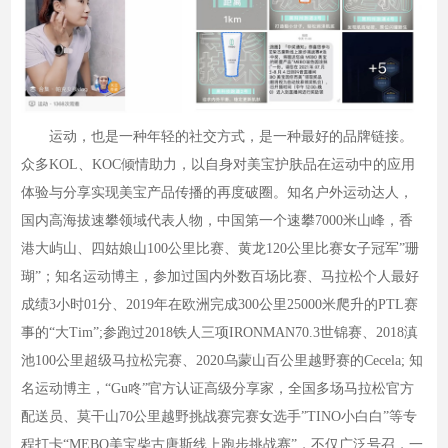
运动，也是一种年轻的社交方式，是一种最好的品牌链接。
众多KOL、KOC倾情助力，以自身对美宝护肤品在运动中的应用
体验与分享实现美宝产品传播的再度破圈。知名户外运动达人，
国内高海拔速攀领域代表人物，中国第一个速攀7000米山峰，香
港大屿山、四姑娘山100公里比赛、黄龙120公里比赛女子冠军”珊
瑚”；知名运动博主，参加过国内外数百场比赛、马拉松个人最好
成绩3小时01分、2019年在欧洲完成300公里25000米爬升的PTL赛
事的“大Tim”;参跑过2018铁人三项IRONMAN70.3世锦赛、2018滇
池100公里超级马拉松完赛、2020乌蒙山百公里越野赛的Cecela; 知
名运动博主，“Gu咚”官方认证高级分享家，全国多场马拉松官方
配送员、莫干山70公里越野挑战赛完赛女选手”TINO小白白”等专
程打卡“MEBO美宝柴古唐斯线上跑步挑战赛”，不仅广泛号召，一