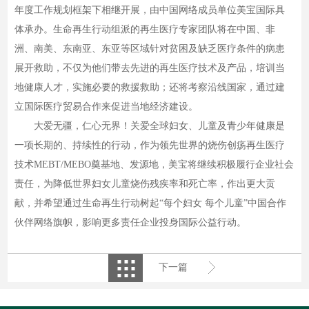
年度工作规划框架下相继开展，由中国网络成员单位美宝国际具
体承办。生命再生行动组派的再生医疗专家团队将在中国、非
洲、南美、东南亚、东亚等区域针对贫困及缺乏医疗条件的病患
展开救助，不仅为他们带去先进的再生医疗技术及产品，培训当
地健康人才，实施必要的救援救助；还将考察沿线国家，通过建
立国际医疗贸易合作来促进当地经济建设。
大爱无疆，仁心无界！关爱全球妇女、儿童及青少年健康是
一项长期的、持续性的行动，作为领先世界的烧伤创疡再生医疗
技术MEBT/MEBO奠基地、发源地，美宝将继续积极履行企业社会
责任，为降低世界妇女儿童烧伤残疾率和死亡率，作出更大贡
献，并希望通过生命再生行动树起“每个妇女 每个儿童”中国合作
伙伴网络旗帜，影响更多责任企业投身国际公益行动。
下一篇