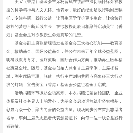
美宝（香港）基金会主席杨智斌在致辞中深切缅怀徐荣祥教
授的科学精神与人文关怀。他表示，最好的纪念是以行动回应嘱
托，专注科研、践行公益，让再生医学守护更多生命，让徐荣祥
教授的梦想不断延续生长，在徐教授诞辰日相聚并启动美宝（香
港）基金会是对徐教授生命最真挚的礼赞。
基金会副主席张倩现场发布基金会三大核心职能——教育基
金、救助基金、国际公益基金，并公布未来五年全球公益蓝图，
明确以教育育才、医疗救助、国际合作为方向，推动再生医学福
祉惠及全球。随后，基金会创始人兼名誉主席李俐，主席杨智
斌，副主席陈宝琪、张倩，执行主席刘钢共同点亮象征三大行动
线的灯箱，宣告美宝（香港）基金会公益征程全面启航。
活动捐赠环节掀起全场高潮。本次捐赠汇聚创始团队、企业
体系及社会各界人士的爱心，为基金会启动运营筑牢坚实根基，
彰显万众一心、聚力向善的公益力量。现场同步公布首批志愿者
名单，李俐主席为志愿者代表颁发证书，向每一位一线公益践行
者致敬。