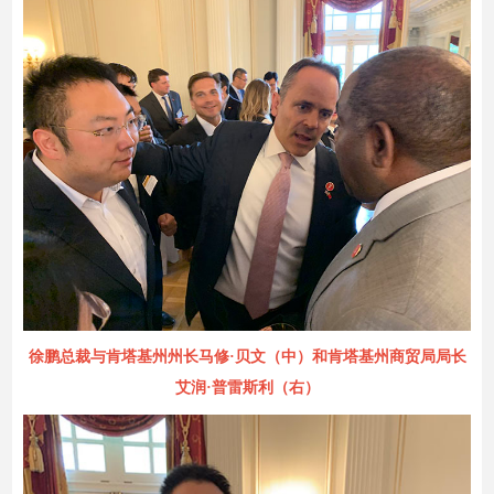
徐鹏总裁与肯塔基州州长马修·贝文（中）和肯塔基州商贸局局长
艾润·普雷斯利（右）