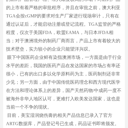
的上市有着严格的审批程序，并且在审批之前，澳大利亚
TGA会按cGMP的要求对生产厂家进行现场审计，只有在
通过认证后，才能启动注册或登记流程。TGA监管的严格
程度，仅次于美国FDA，欧盟EAMA，与日本JFDA相
当；对于澳洲境外的制药厂商而言，产品上市有着较大的
技术壁垒，实力较小的企业只能望洋兴叹。
眼下中国医药企业鲜有染指澳洲市场，一方面是由于行业
水平的差距，我国的医药产品在发达国家的市场占有率还
很小，已有的出口多以化学原料药为主，医药制剂还非常
少见；另一方面，由于中国传统医药理念和西方现代医学
在方法和理论体系上的差异，国产天然药物/中成药一度不
被海外非华人地区认可，更难打入欧美发达国家，这也是
当前一个不争的现状。
目前，美宝湿润烧伤膏的相关产品信息已录入了官方
ARTG数据库，产品登记号已生成，药品证书即将颁发。