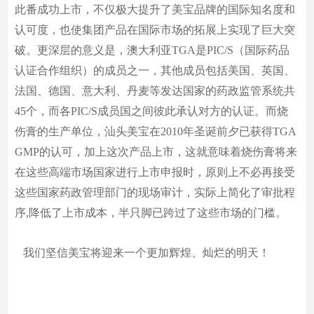
此番成功上市，不仅极大提升了美宝品牌的国际知名度和
认可度，也使集团产品在国际市场的拓展上实现了巨大突
破。更深层的意义是，澳大利亚TGA是PIC/S（国际药品
认证合作组织）的成员之一，其他成员包括美国、英国、
法国、德国、意大利、丹麦等发达国家的药政监管系统共
45个，而各PIC/S成员国之间彼此承认对方的认证。而烧
伤膏的生产单位，汕头美宝在2010年圣诞前夕已获得TGA
GMP的认可，加上这次产品上市，这就意味着烧伤膏将来
在这些高端市场国家进行上市申报时，原则上不必再接受
这些国家药政管理部门的现场审计，实际上简化了审批程
序,降低了上市成本，半只脚已跨过了这些市场的门槛。
我们坚信美宝将迎来一个更加辉煌、灿烂的明天！