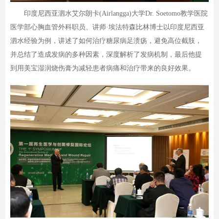
印度尼西亚泗水艾尔朗卡(Airlangga)大学Dr. Soetomo教学医院
医学部心胸血管外科职员、讲师·埃法特森比林博士以印度尼西亚
泗水经验为例，讲述了如何治疗糖尿病足溃疡，避免高位截肢，
并总结了造成发病的多种因素，深度解析了发病机制，最后他提
到用美宝湿润烧伤膏为减轻患者病痛和治疗带来的良好效果。