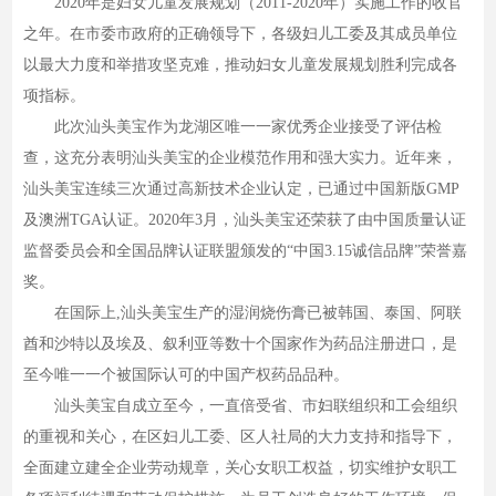
2020年是妇女儿童发展规划（2011-2020年）实施工作的收官
之年。在市委市政府的正确领导下，各级妇儿工委及其成员单位
以最大力度和举措攻坚克难，推动妇女儿童发展规划胜利完成各
项指标。
此次汕头美宝作为龙湖区唯一一家优秀企业接受了评估检
查，这充分表明汕头美宝的企业模范作用和强大实力。近年来，
汕头美宝连续三次通过高新技术企业认定，已通过中国新版GMP
及澳洲TGA认证。2020年3月，汕头美宝还荣获了由中国质量认证
监督委员会和全国品牌认证联盟颁发的“中国3.15诚信品牌”荣誉嘉
奖。
在国际上,汕头美宝生产的湿润烧伤膏已被韩国、泰国、阿联
酋和沙特以及埃及、叙利亚等数十个国家作为药品注册进口，是
至今唯一一个被国际认可的中国产权药品品种。
汕头美宝自成立至今，一直倍受省、市妇联组织和工会组织
的重视和关心，在区妇儿工委、区人社局的大力支持和指导下，
全面建立建全企业劳动规章，关心女职工权益，切实维护女职工