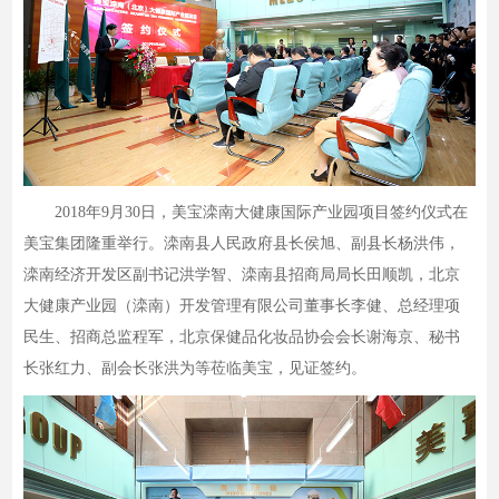
2018年9月30日，美宝滦南大健康国际产业园项目签约仪式在
美宝集团隆重举行。滦南县人民政府县长侯旭、副县长杨洪伟，
滦南经济开发区副书记洪学智、滦南县招商局局长田顺凯，北京
大健康产业园（滦南）开发管理有限公司董事长李健、总经理项
民生、招商总监程军，北京保健品化妆品协会会长谢海京、秘书
长张红力、副会长张洪为等莅临美宝，见证签约。