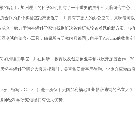
的启用，加州理工的科学家们拥有了一个重要的跨学科大脑研究中心。
该大楼内，与所合作的多个实验室距离更近了，并拥有了更大的办公空间，意味着
名成立，致力于为神经科学家们找到解决各种研究设备难题的新方案。多
相互交谈的整套小工具，确保所有研究内容都同步的基于Arduino的收
问加州理工学院，并在科研、教育以及创新创业等领域展开深度合作；20
理工陈天桥神经科学研究大楼云揭幕时，美宝集团董事局徐鹏、李俐亦应邀出
of Technology，缩写：Caltech）是一所位于美国加利福尼亚州帕萨迪纳
脑神经科学研究领域拥有极大优势。