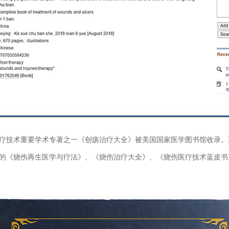
技术重要学术专著之一《创疡治疗大全》被美国国家医学图书馆收录。
的《烧伤再生医学与疗法》、《烧伤治疗大全》、《烧伤医疗技术蓝皮书