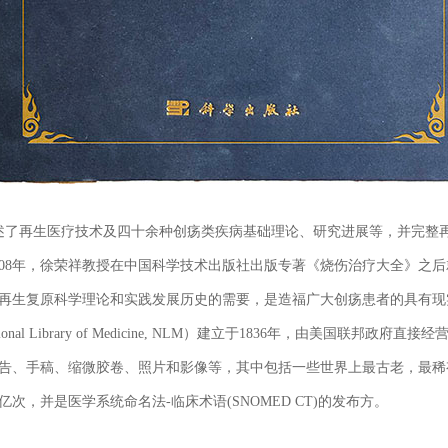
述了再生医疗技术及四十余种创疡类疾病基础理论、研究进展等，并完整
008年，徐荣祥教授在中国科学技术出版社出版专著《烧伤治疗大全》之
再生复原科学理论和实践发展历史的需要，是造福广大创疡患者的具有现
ational Library of Medicine, NLM）建立于1836年，由美国联
告、手稿、缩微胶卷、照片和影像等，其中包括一些世界上最古老，最稀
，并是医学系统命名法-临床术语(SNOMED CT)的发布方。