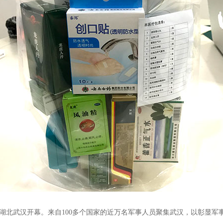
在湖北武汉开幕。来自100多个国家的近万名军事人员聚集武汉，以彰显军