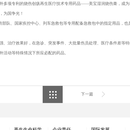
多项专利的烧伤创疡再生医疗技术专用药品——美宝湿润烧伤膏，成为我
，为国争光！
部队、国家疾控中心、列车急救包等专用配备急救包中的指定用品，也是
、治疗效果好，在急诊、突发事件、大批量伤员处理、医疗条件差等特
外活动等特殊情况下所应必配的药品。
下一篇
再生生命科学
企业责任
国际发展