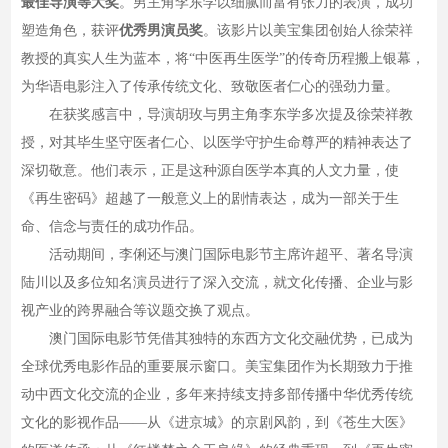
最佳导演等大奖
。男主角李东学以细腻而富有张力的表演，成功
塑造角色，获评
优秀男演员奖
。该影片以美宝集团创始人徐荣祥
教授的真实人生为蓝本，将“中医再生医学”的传奇历程搬上银幕，
为华语电影注入了传承传统文化、致敬医者仁心的强劲力量。
在获奖感言中，导演胡玫与男主角李东学多次提及徐荣祥教
授，对其毕生坚守医者仁心、以医学守护生命尊严的精神表达了
深切敬意。他们表示，正是这种源自医学本真的人文力量，使
《再生密码》超越了一般意义上的剧情表达，成为一部关于生
命、信念与责任的成功作品。
活动期间，李俐还与澳门国际电影节主席许超平、著名导演
陆川以及多位知名演员进行了深入交流，就文化传播、企业与影
视产业的跨界融合等议题交换了观点。
澳门国际电影节凭借其独特的东西方文化交融优势，已成为
全球优秀电影作品的重要展示窗口。美宝集团作为长期致力于推
动中西文化交流的企业，多年来持续支持多部传播中华优秀传统
文化的影视作品——从《进京城》的京剧风韵，到《苍生大医》