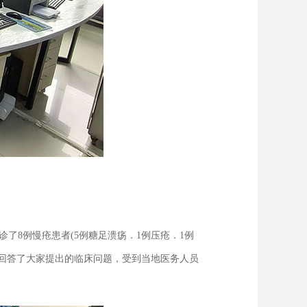
8例慢疮患者(5例糖足溃疡．1例压疮．1例
，回答了大家提出的临床问题，受到当地医务人员