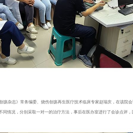
疡杂志》常务编委、烧伤创疡再生医疗技术临床专家赵瑞庆，在该院会诊了
的不同情况，分别采取一对一的治疗方法，事后在医办室进行了会诊点评