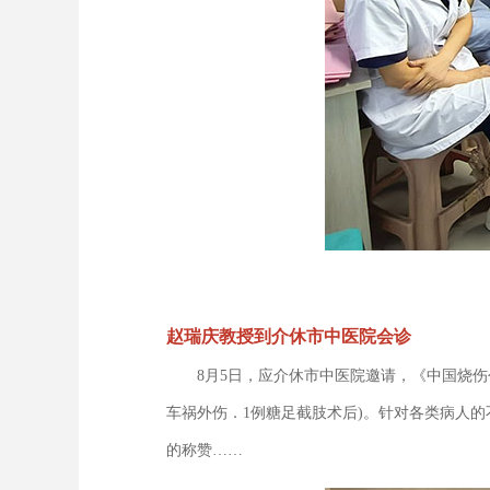
赵瑞庆教授到介休市中医院会诊
8月5日，应介休市中医院邀请，《中国烧伤创
车祸外伤．1例糖足截肢术后)。针对各类病人
的称赞……