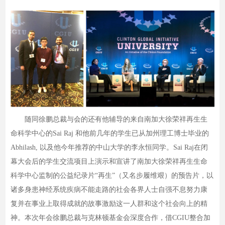
随同徐鹏总裁与会的还有他辅导的来自南加大徐荣祥再生生
命科学中心的Sai Raj 和他前几年的学生已从加州理工博士毕业的
Abhilash, 以及他今年推荐的中山大学的李永恒同学。Sai Raj在闭
幕大会后的学生交流项目上演示和宣讲了南加大徐荣祥再生生命
科学中心监制的公益纪录片“再生”（又名步履维艰）的预告片，以
诸多身患神经系统疾病不能走路的社会各界人士自强不息努力康
复并在事业上取得成就的故事激励这一人群和这个社会向上的精
神。本次年会徐鹏总裁与克林顿基金会深度合作，借CGIU整合加