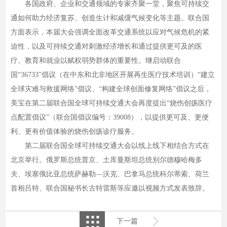
各国政府、企业和交通领域的专家齐聚一堂，聚焦可持续交
通如何助力经济复苏、创造生计和减缓气候变化等主题。联合国
方面表示，本届大会强调全面改革交通系统以应对气候危机的紧
迫性，以及可持续交通对刺激经济增长和通过提供更可及的医
疗、教育和就业以赋权弱势群体的重要性。继启动联合
国“36733”倡议（在中东和北非地区开展再生医疗技术培训）“建立
全球灾难与救援网络”倡议、“构建全球创面修复网络”倡议之后，
美宝在第二届联合国全球可持续交通大会再度提出“烧伤创疡医疗
点配置倡议”（联合国倡议编号：39008），以提供更可及、更便
利、更有价值体验的烧伤创疡诊疗服务。
第二届联合国全球可持续交通大会以线上线下相结合方式在
北京举行。俄罗斯总统普京、土库曼斯坦总统别尔德穆哈梅多
夫、埃塞俄比亚总统萨赫勒—沃克、巴拿马总统科尔蒂索、荷兰
首相吕特、联合国秘书长古特雷斯等应邀以视频方式发表致辞。
下一篇