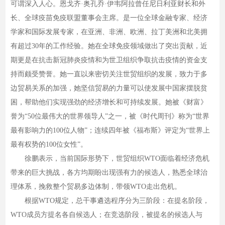
可谓深入人心。恩戈齐·奥孔乔·伊韦阿拉曾任尼日利亚财长和外
长、全球疫苗免疫联盟董事会主席。是一位全球金融专家、经济
学家和国际发展专家，在亚洲、非洲、欧洲、拉丁美洲和北美拥
有超过30年的工作经验。她在全球免疫领域做出了突出贡献，近
期更是在抗击新冠肺炎疫情和为世卫组织争取抗击疫情的资金支
持而颇受赞誉。她一直以来密切关注世贸组织的发展，致力于多
边贸易关系的加强，她坚信贸易的力量可以使发展中国家摆脱贫
困，帮助他们实现强劲的经济增长和可持续发展。她被《财富》
誉为“50位最伟大的世界领导人”之一，被《时代周刊》称为“世界
最有影响力的100位人物”；连续四年被《福布斯》评定为“世界上
最有权势的100位女性”。
徐鹏表示，当前国际形势下，世贸组织WTO面临着经济危机
带来的巨大挑战，各方均期盼出现强有力的候选人，熟悉全球治
理体系，挽救整个贸易多边体制，带领WTO走出危机。
根据WTO规定，总干事遴选程序分为三阶段：在提名阶段，
WTO成员方提名各自候选人；在竞选阶段，被提名的候选人与