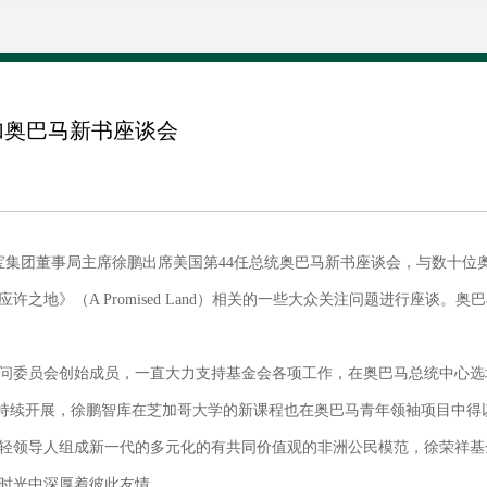
加奥巴马新书座谈会
美宝集团董事局主席徐鹏出席美国第44任总统奥巴马新书座谈会，与数十
之地》（A Promised Land）相关的一些大众关注问题进行座谈
委员会创始成员，一直大力支持基金会各项工作，在奥巴马总统中心选
持续开展，徐鹏智库在芝加哥大学的新课程也在奥巴马青年领袖项目中得以
轻领导人组成新一代的多元化的有共同价值观的非洲公民模范，徐荣祥基
时光中深厚着彼此友情。